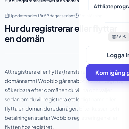
Hur du registrerar eller flyttar en domän
Affiliateprog
Uppdaterades för 59 dagar sedan
2 min läsning
Hur du registrerar eller flyttar
en domän
SV | €
Logga i
Att registrera eller flytta (transferera) ett
Kom igång g
domännamn i Wobbio går snabbt och smidigt. Du
söker bara efter domänen du vill ha och väljer
sedan om du vill registrera ett ledigt namn eller
flytta en domän du redan äger. Efter kassan och
betalningen startar Wobbio registreringen eller
flytten hos registret.