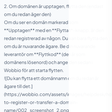
2. Om domänen är upptagen, flytta den (endast
om du redan äger den)
Om du ser en domän markerad som
**Upptagen** med en **Flytta**-knapp, är den
redan registrerad av någon. Du kan bara flytta den
om du är nuvarande ägare. Be din nuvarande
leverantör om **Flyttkod** (det är som
domänens lösenord) och ange den sedan i
Wobbio för att starta flytten.
![Du kan flytta ett domännamn om du redan är
ägare till det.]
(https://wobbio.com/assets/images/helpdesk/h
to-register-or-transfer-a-domain-
name/002_screenshot_2.png)