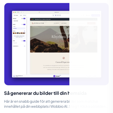
Så genererar du bilder till din hemsida
Här är en snabb guide för att generera bilder som matchar
innehållet på din webbplats i Wobbio AI. Steg 1. Klicka på bilden
du vill ändra. K...