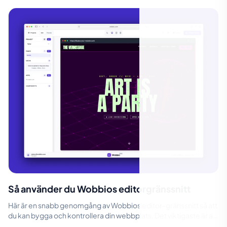
Så använder du Wobbios editorgränssnitt
Här är en snabb genomgång av Wobbios editor‑gränssnitt så att
du kan bygga och kontrollera din webbplats. Det viktigaste är att
växla mellan...