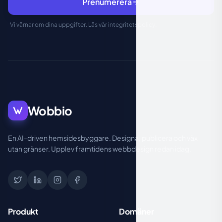
Prenumerera
Vi värnar om dina uppgifter. Läs vår
integritetspolicy
.
Wobbio
En AI-driven hemsidesbyggare. Designa, publicera och väx
utan gränser. Upplev framtidens webbdesign redan idag.
Produkt
Domäner