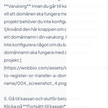
**Varukorg** innan du går till kassan. Om du bara
vill att domänen ska fungera med ditt Wobbio-
projekt behöver du inte konfigurera något här.
![Använd den här knappen om du vill konfigurera
ett domännamn i din varukorg. Men du behöver
inte konfigurera något om du bara vill att ditt
domännamn ska fungera med ditt Wobbio-
projekt.]
(https://wobbio.com/assets/images/helpdesk/h
to-register-or-transfer-a-domain-
name/004_screenshot_4.png)
5. Gå till kassan och slutför betalningen
Klicka på **Fortsätt till kassan**, fyll i dina