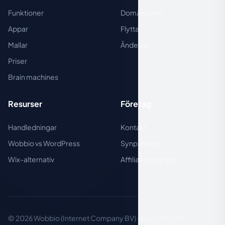
Funktioner
Domännamn
Appar
Flytta
Mallar
Ändelser
Priser
Brain machines
Resurser
Företag
Handledningar
Kontakt
Wobbio vs WordPress
Synpunkter
Wix-alternativ
Affiliateprogram
© 2026 Wobbio (Internet Company BV) · Alla rättigheter