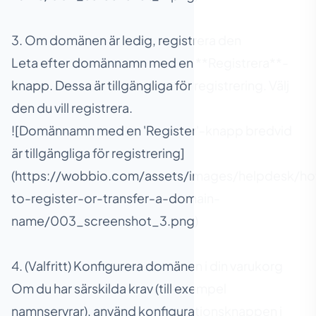
3. Om domänen är ledig, registrera den
Leta efter domännamn med en **Registrera**-
knapp. Dessa är tillgängliga för registrering. Välj
den du vill registrera.
![Domännamn med en 'Register'-knapp bredvid
är tillgängliga för registrering]
(https://wobbio.com/assets/images/helpdesk/h
to-register-or-transfer-a-domain-
name/003_screenshot_3.png)
4. (Valfritt) Konfigurera domänen i din varukorg
Om du har särskilda krav (till exempel
namnservrar), använd konfigurationsknappen i