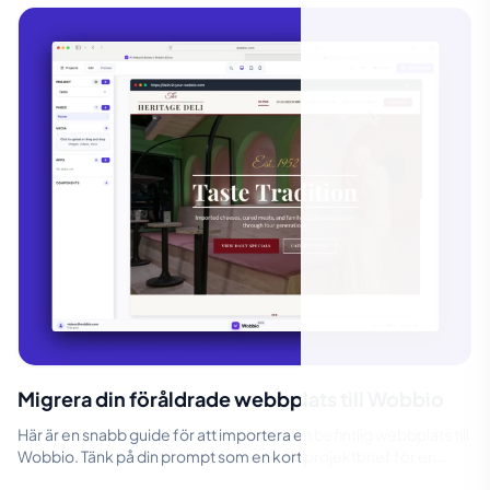
Migrera din föråldrade webbplats till Wobbio
Här är en snabb guide för att importera en befintlig webbplats till
Wobbio. Tänk på din prompt som en kort projektbrief för en
designer. Jag...