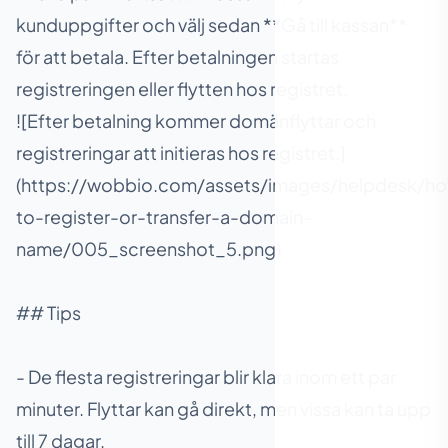
kunduppgifter och välj sedan **Gå till kassan**
för att betala. Efter betalningen startas
registreringen eller flytten hos registret.
![Efter betalning kommer domänflyttar och
registreringar att initieras hos registret.]
(https://wobbio.com/assets/images/helpdesk/h
to-register-or-transfer-a-domain-
name/005_screenshot_5.png)
## Tips
- De flesta registreringar blir klara inom ett par
minuter. Flyttar kan gå direkt, men vissa kan ta upp
till 7 dagar.