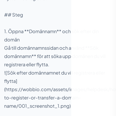
## Steg
1. Öppna **Domännamn** och sök efter din
domän
Gå till domännamnssidan och använd **Sök
domännamn** för att söka upp domänen du vill
registrera eller flytta.
![Sök efter domännamnet du vill registrera eller
flytta]
(https://wobbio.com/assets/images/helpdesk/h
to-register-or-transfer-a-domain-
name/001_screenshot_1.png)