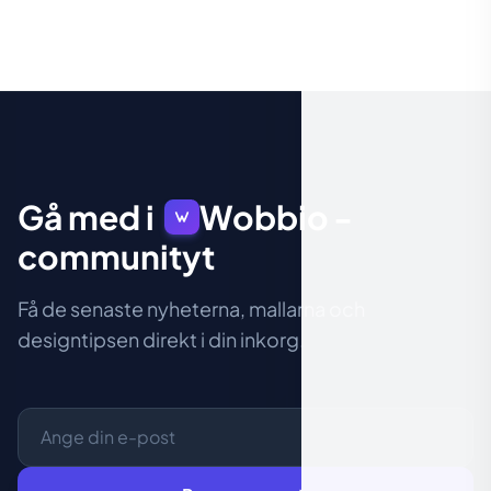
Gå med i
Wobbio
-
communityt
Få de senaste nyheterna, mallarna och
designtipsen direkt i din inkorg.