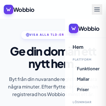
Wobbio
Wobbio
VISA ALLA TLD:ER (1000+)
Ge din domän ett
Hem
nytt hem.
PLATTFORM
Funktioner
Byt från din nuvarande registrar på bara
Mallar
några minuter. Efter flytten är din domän
Priser
registrerad hos Wobbio i minst ett år.
LÖSNINGAR