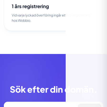
1 års registrering
Vid varje lyckad överföring ingår ett års registrering
hos Wobbio.
Sök efter din domän.