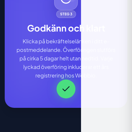
STEG 3
Godkänn och klart
Klicka på bekräftelselänken i ditt e-
postmeddelande. Överföringen slutförs
på cirka 5 dagar helt utan nedtid. Varje
lyckad överföring inkluderar ett års
registrering hos Wobbio.