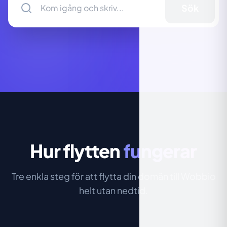
Sök
Hur flytten
fungerar
Tre enkla steg för att flytta din domän till Wobbio
helt utan nedtid.