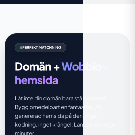
PERFEKT MATCHNING
Domän +
Wobbio-
hemsida
Låt inte din domän bara stå parkerad.
Bygg omedelbart en fantastisk, AI-
genererad hemsida på den. Ingen
kodning, inget krångel. Lansera på några
minuter.