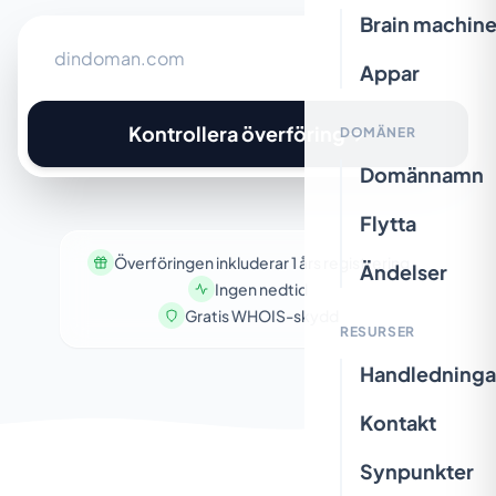
Brain machin
Appar
Kontrollera överföring
DOMÄNER
Domännamn
Flytta
Överföringen inkluderar 1 års registrering
Ändelser
Ingen nedtid
Gratis WHOIS-skydd
RESURSER
Handledninga
Kontakt
Synpunkter