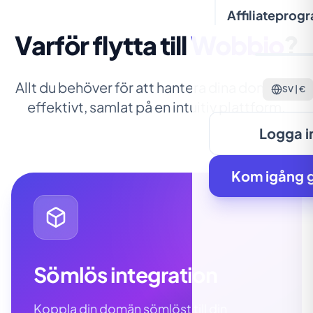
Affiliateprog
Varför flytta till
Wobbio
?
Allt du behöver för att hantera dina domäner
SV | €
effektivt, samlat på en intuitiv plattform.
Logga i
Kom igång g
Sömlös integration
Koppla din domän sömlöst till din