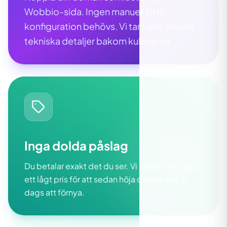
Wobbio-sida. Ingen manuell DNS-
konfiguration behövs. Vi tar hand om alla
tekniska detaljer bakom kulisserna.
Inga dolda påslag
Du betalar exakt det du ser. Vi lockar inte med
ett lågt pris för att sedan höja det när det är
dags att förnya.