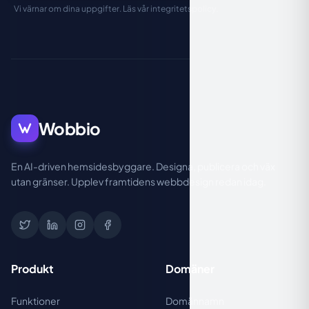
Vi värnar om dina uppgifter. Läs vår
integritetspolicy
.
Wobbio
En AI-driven hemsidesbyggare. Designa, publicera och väx
utan gränser. Upplev framtidens webbdesign redan idag.
Produkt
Domäner
Funktioner
Domännamn