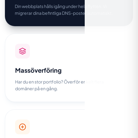
Din webbplats hålls igång under hela flytten. Vi
migrerar dina befintliga DNS-poster automatiskt.
Massöverföring
Har du en stor portfolio? Överför enkelt flera
domäner på en gång.