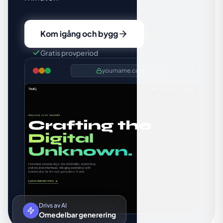
Kom igång och bygg
Gratis provperiod
yourname.com
Drivs av AI
Omedelbar generering