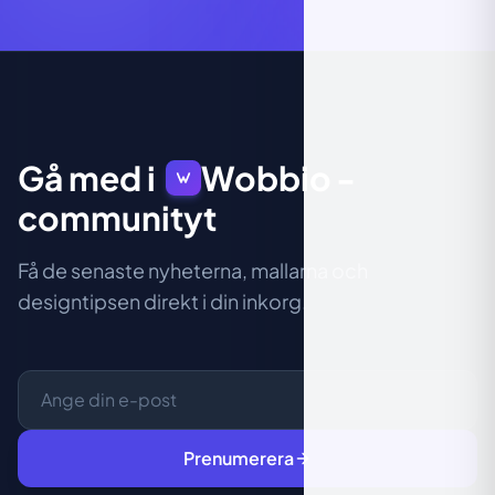
Gå med i
Wobbio
-
communityt
Få de senaste nyheterna, mallarna och
designtipsen direkt i din inkorg.
Prenumerera