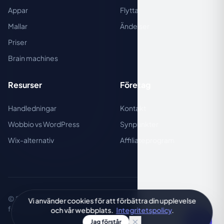
Appar
Flytta
Mallar
Ändelser
Priser
Brain machines
Resurser
Företag
Handledningar
Kontakt
Wobbio vs WordPress
Synpunkter
Wix-alternativ
Affiliateprogram
© 2026 Wobbio (Internet Company BV) · Alla rättigheter
Vi använder cookies för att förbättra din upplevelse
förbehållna.
och vår webbplats.
Integritetspolicy
.
Integritetspolicy
Användarvillkor
Jag förstår