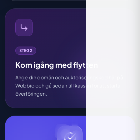
STEG 2
Kom igång med flytten
Ange din domän och auktoriseringskod här på
Wobbio och gå sedan till kassan för att starta
överföringen.