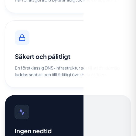
Säkert och pålitligt
En förstklassig DNS-infrastruktur ser till att din domän
laddas snabbt och tillförlitligt över hela världen.
Ingen nedtid