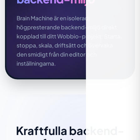
Brain Machine är en isolerad,
högpresterande backend-miljö direkt
kopplad till ditt Wobbio-projekt. Starta,
stoppa, skala, driftsätt och övervaka
den smidigt från din editor och
inställningarna.
Kraftfulla backend-