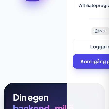
Affiliateprog
SV | €
Logga i
Kom igång g
Din egen
backend-miljö