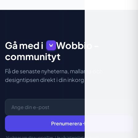
Gå med i
Wobbio
-
communityt
Få de senaste nyheterna, mallarna och
designtipsen direkt i din inkorg.
Prenumerera
Vi värnar om dina uppgifter. Läs vår
integritetspolicy
.