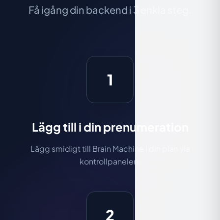
Få igång din backend i 3 enkla steg.
1
Lägg till i din prenumeration
Lägg smidigt till Brain Machine i din plan via
kontrollpanelen.
2