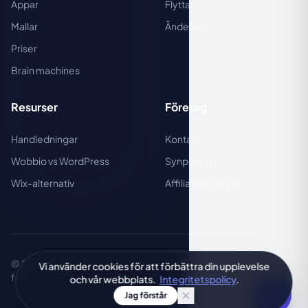
Appar
Flytta
Mallar
Ändelser
Priser
Brain machines
Resurser
Företag
Handledningar
Kontakt
Wobbio vs WordPress
Synpunkter
Wix-alternativ
Affiliateprogram
© 2026 Wobbio (Internet Company BV) · Alla rättigheter
Vi använder cookies för att förbättra din upplevelse
förbehållna.
och vår webbplats.
Integritetspolicy
.
Integritetspolicy
Användarvillkor
Jag förstår