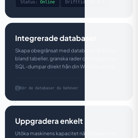
Status:
Online
Drifttid:
99,9 %
Integrerade databaser
Skapa obegränsat med databaser. Bläddra
bland tabeller, granska rader och exportera
SQL-dumpar direkt från din Wobbio-panel.
Kör de databaser du behöver
Uppgradera enkelt
Utöka maskinens kapacitet när trafiken eller