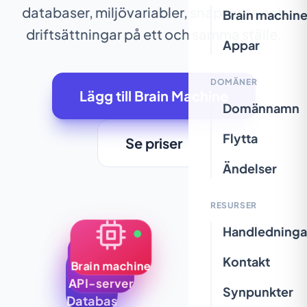
databaser, miljövariabler, snapshots och
Brain machin
driftsättningar på ett och samma ställe.
Appar
DOMÄNER
Lägg till Brain Machine
Domännamn
Flytta
Se priser
Ändelser
RESURSER
Handledninga
Kontakt
Brain machine
API-server
Synpunkter
Databas