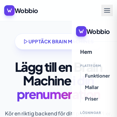
Wobbio
Wobbio
UPPTÄCK BRAIN MACHINES
Hem
Lägg till en Brain
PLATTFORM
Machine
i din
Funktioner
Mallar
prenumeration
Priser
Kör en riktig backend för ditt projekt: API:er,
LÖSNINGAR