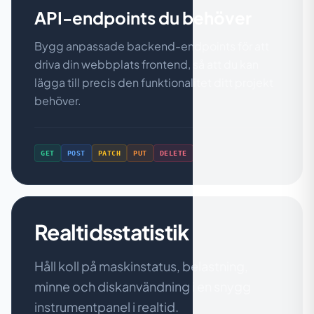
API-endpoints du behöver
Bygg anpassade backend-endpoints för att
driva din webbplats frontend, så att du kan
lägga till precis den funktionalitet ditt projekt
behöver.
GET
POST
PATCH
PUT
DELETE
Realtidsstatistik
Håll koll på maskinstatus, belastning,
minne och diskanvändning i en snygg
instrumentpanel i realtid.