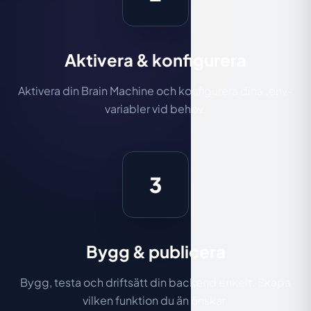
Aktivera & konfigurera
Aktivera din Brain Machine och konfigurera dina .env-
variabler vid behov.
3
Bygg & publicera
Bygg, testa och driftsätt din backend enkelt. Skapa
vilken funktion du än önskar.