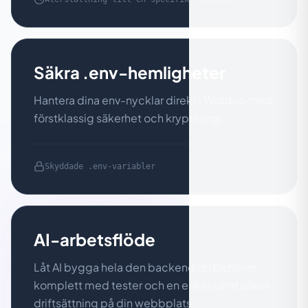
Säkra .env-hemligheter
Hantera dina env-nycklar direkt i Wobbio med
förstklassig säkerhet och kryptering.
Skyddade .env-variabler
AI-arbetsflöde
Låt AI bygga hela den backend du behöver,
komplett med tester och en enkel samt säker
driftsättning på din webbplats.