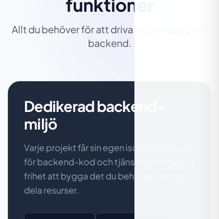
funktioner
Allt du behöver för att driva en professionell
backend.
Dedikerad backend-
miljö
Varje projekt får sin egen isolerade maskin
för backend-kod och tjänster. Fullständig
frihet att bygga det du behöver utan att
dela resurser.