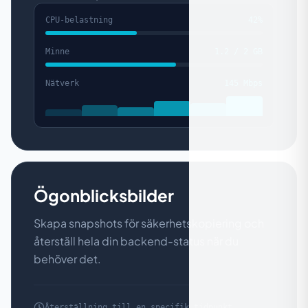
CPU-belastning
42%
Minne
1.2 / 2 GB
Nätverk
145 Mbps
Ögonblicksbilder
Skapa snapshots för säkerhetskopiering och
återställ hela din backend-status när du
behöver det.
Återställning till en specifik tidpunkt