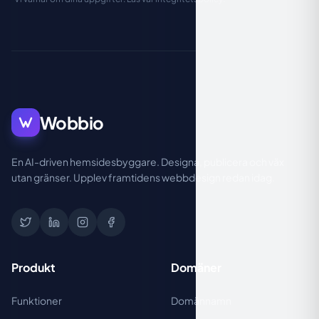
Wobbio
En AI-driven hemsidesbyggare. Designa, publicera och väx
utan gränser. Upplev framtidens webbdesign redan idag.
Produkt
Domäner
Funktioner
Domännamn