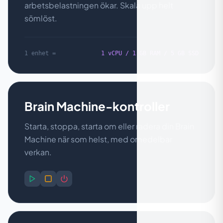
arbetsbelastningen ökar. Skala upp helt
sömlöst.
1 enhet =
1 vCPU / 1 GB RAM / 5 GB SSD
Brain Machine-kontroller
Starta, stoppa, starta om eller radera din Brain
Machine när som helst, med omedelbar
verkan.