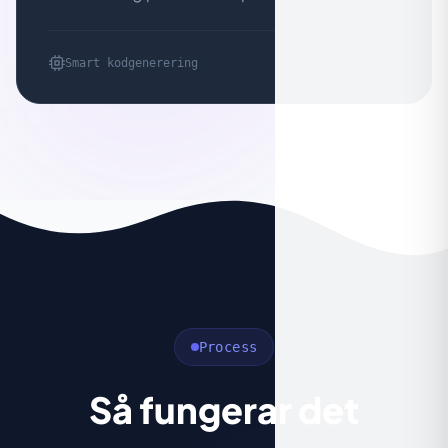
Smart kodgenerering
Process
Så fungerar det