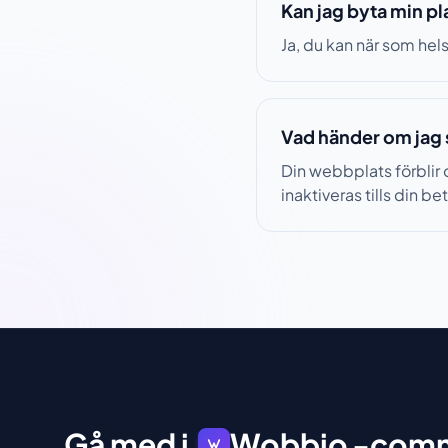
Kan jag byta min p
Ja, du kan när som hels
Vad händer om jag 
Din webbplats förblir
inaktiveras tills din b
Gå med i
Wobbio
-comm