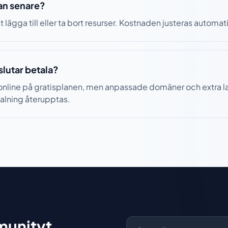
lan senare?
t lägga till eller ta bort resurser. Kostnaden justeras automat
slutar betala?
 online på gratisplanen, men anpassade domäner och extra 
etalning återupptas.
unityt