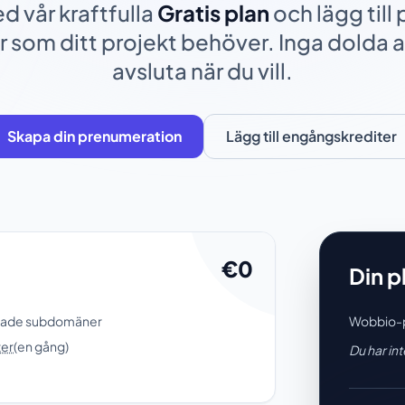
d vår kraftfulla
Gratis plan
och lägg till 
r som ditt projekt behöver. Inga dolda a
avsluta när du vill.
Skapa din prenumeration
Lägg till engångskrediter
€0
Din p
ade subdomäner
Wobbio-p
ter
(en gång)
Du har in