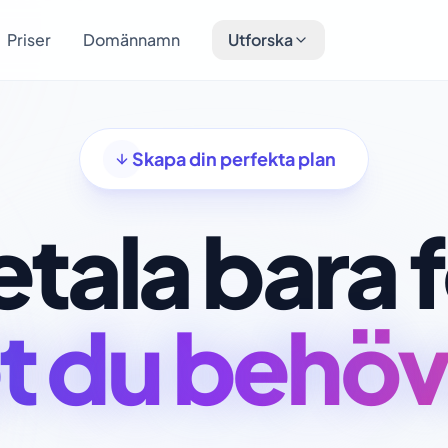
Priser
Domännamn
Utforska
Skapa din perfekta plan
tala bara 
t du behöv