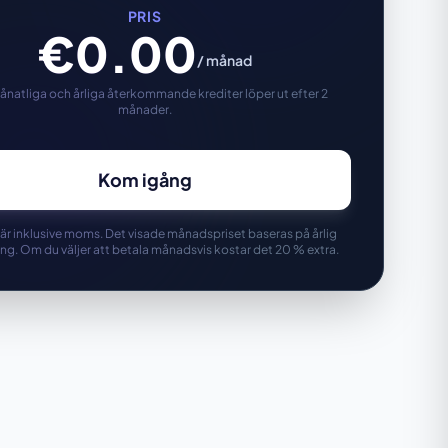
PRIS
€0.00
/ månad
ånatliga och årliga återkommande krediter löper ut efter 2
månader.
Kom igång
 är inklusive moms. Det visade månadspriset baseras på årlig
ing. Om du väljer att betala månadsvis kostar det 20 % extra.