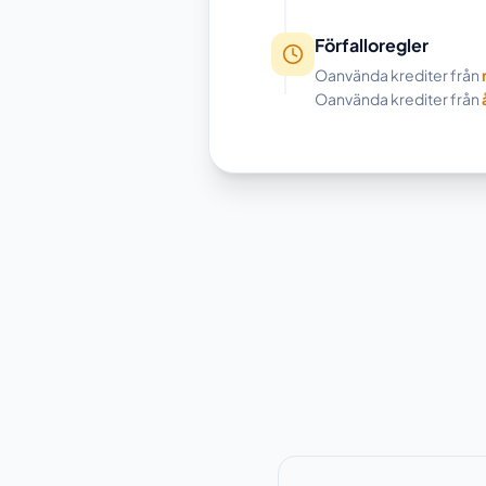
Förfalloregler
Oanvända krediter från
Oanvända krediter från