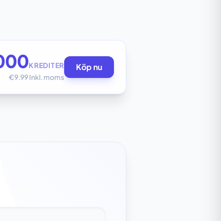
000
KREDITER
Köp nu
€9.99 Inkl. moms