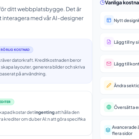
Vanliga kostn
för ditt webbplatsbygge. Det är
tt interagera med vår AI-designer
Nytt desig
Lägg till ny s
RÖRLIG KOSTNAD
räver datorkraft. Kreditkostnaden beror
Lägg till ko
t skapa layouter, generera bilder och skriva
 baserat på användning.
Ändra sekti
EDITER
Översätta e
 skapad kostar det
ingenting
att hålla den
ra krediter om du ber AI:n att göra specifika
Avancerade ä
flera sidor