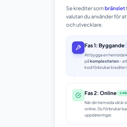
Se krediter som
bränslet
valutan du använder för a
och utvecklare.
Fas 1: Byggande
Att bygga en hemsida k
på
komplexiteten
– at
kod förbrukar krediter
Fas 2: Online
0 KR
När din hemsida väl är
online. Du förbrukar ba
uppdateringar.