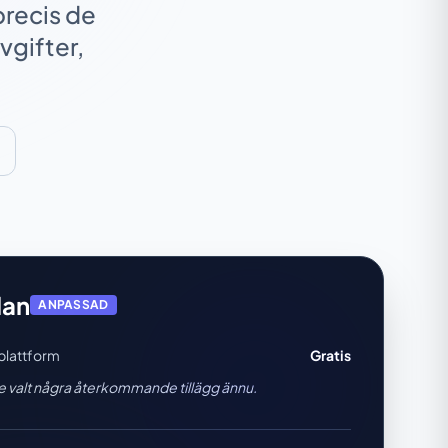
precis de
vgifter,
lan
ANPASSAD
lattform
Gratis
te valt några återkommande tillägg ännu.