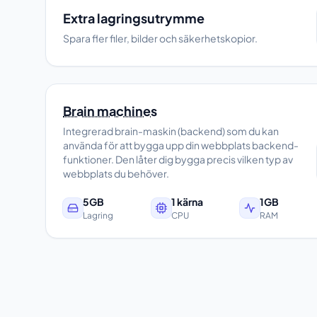
Extra lagringsutrymme
Spara fler filer, bilder och säkerhetskopior.
Brain machines
Integrerad brain-maskin (backend) som du kan
använda för att bygga upp din webbplats backend-
funktioner. Den låter dig bygga precis vilken typ av
webbplats du behöver.
5GB
1 kärna
1GB
Lagring
CPU
RAM