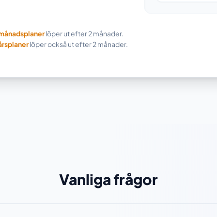
månadsplaner
löper ut efter 2 månader.
årsplaner
löper också ut efter 2 månader.
Vanliga frågor