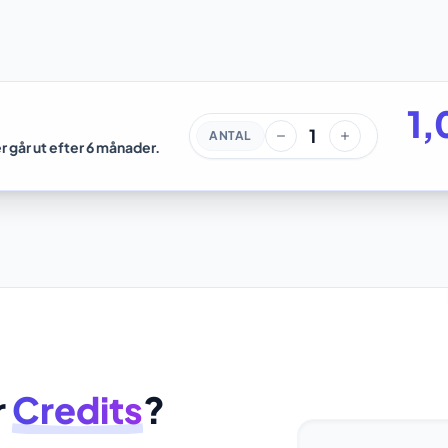
1,
1
ANTAL
r går ut efter 6 månader.
r
Credits
?