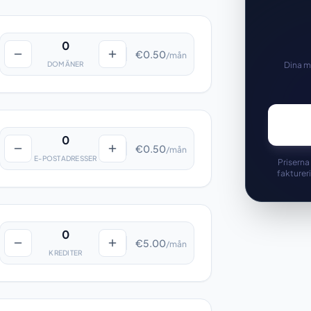
0
€0.50
/mån
DOMÄNER
Dina m
0
€0.50
/mån
E-POSTADRESSER
Priserna
fakturer
0
€5.00
/mån
KREDITER