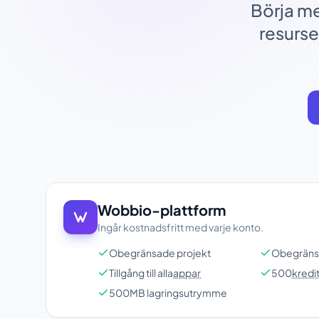
Börja me
resurse
Wobbio-plattform
Ingår kostnadsfritt med varje konto.
Obegränsade projekt
Obegräns
Tillgång till alla
appar
500
kredi
500MB lagringsutrymme