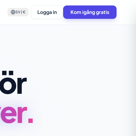
Logga in
Kom igång gratis
SV | €
för
er.