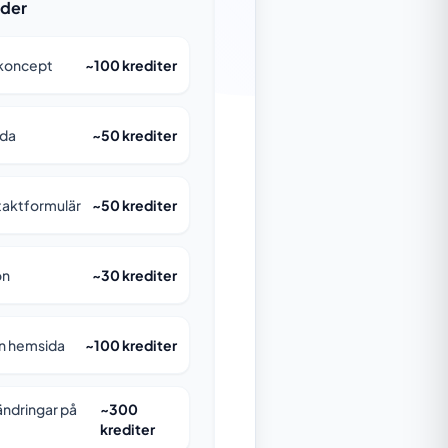
ader
nkoncept
~100 krediter
ida
~50 krediter
ntaktformulär
~50 krediter
on
~30 krediter
n hemsida
~100 krediter
ndringar på
~300
krediter