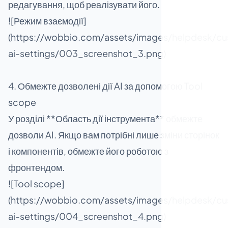
редагування, щоб реалізувати його.
![Режим взаємодії]
(https://wobbio.com/assets/images/helpdesk/cu
ai-settings/003_screenshot_3.png)
4. Обмежте дозволені дії AI за допомогою Tool
scope
У розділі **Область дії інструмента** обмежте
дозволи AI. Якщо вам потрібні лише зміни сторінок
і компонентів, обмежте його роботою з
фронтендом.
![Tool scope]
(https://wobbio.com/assets/images/helpdesk/cu
ai-settings/004_screenshot_4.png)