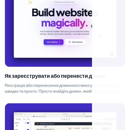
Як зареєструвати або перенести домен
Реєстрація або перенесення доменного імені у Wobbio — це
швидко та просто. Просто знайдіть домен, який вам потрібен, а
потім виберіть: зареє...