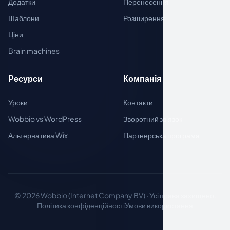
Додатки
Перенесення
Шаблони
Розширення
Ціни
Brain machines
Ресурси
Компанія
Уроки
Контакти
Wobbio vs WordPress
Зворотний зв'язок
Альтернатива Wix
Партнерська програма
© 2026 Wobbio (Internet Company BV) · Усі права захищено.
Політика конфіденційності
Умови використання