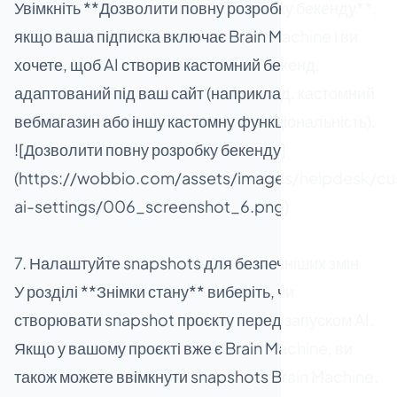
Увімкніть **Дозволити повну розробку бекенду**,
якщо ваша підписка включає Brain Machine і ви
хочете, щоб AI створив кастомний бекенд,
адаптований під ваш сайт (наприклад, кастомний
вебмагазин або іншу кастомну функціональність).
![Дозволити повну розробку бекенду]
(https://wobbio.com/assets/images/helpdesk/cu
ai-settings/006_screenshot_6.png)
7. Налаштуйте snapshots для безпечніших змін
У розділі **Знімки стану** виберіть, чи
створювати snapshot проєкту перед запуском AI.
Якщо у вашому проєкті вже є Brain Machine, ви
також можете ввімкнути snapshots Brain Machine,