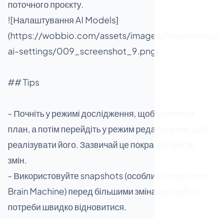
поточного проєкту.
![Налаштування AI Models]
(https://wobbio.com/assets/images/helpdesk/cu
ai-settings/009_screenshot_9.png)
## Tips
- Почніть у режимі дослідження, щоб отримати
план, а потім перейдіть у режим редагування, щоб
реалізувати його. Зазвичай це покращує якість
змін.
- Використовуйте snapshots (особливо snapshots
Brain Machine) перед більшими змінами, щоб за
потреби швидко відновитися.