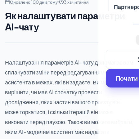
Оновлено 100 днів тому
3 хв читання
Партнер
Як налаштувати параметри
AI-чату
Налаштування параметрів AI-чату допомагає вам
спланувати зміни перед редагуванням і тримати
Почати
асистента в межах, які ви задаєте. Ви можете
вирішити, чи має AI спочатку провести
дослідження, яких частин вашого проєкту він
може торкатися, і скільки ітерацій він може
виконати перед паузою. Також ви можете вибрати,
яким AI-моделям асистент має надавати