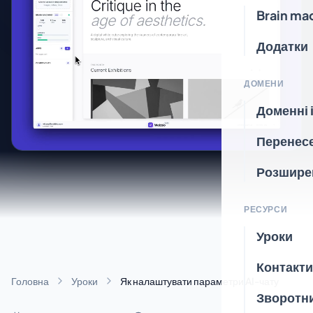
Brain ma
Додатки
ДОМЕНИ
Доменні 
Перенес
Розшире
РЕСУРСИ
Уроки
Контакти
Головна
Уроки
Як налаштувати параметри AI-чату
Зворотни