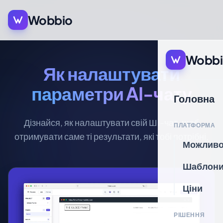
Wobbio
Wobbi
Як налаштувати
параметри AI-чату
Головна
Дізнайся, як налаштувати свій ШІ-чат, щоб
ПЛАТФОРМА
отримувати саме ті результати, які тобі потрібні.
Можливо
Шаблон
Ціни
РІШЕННЯ