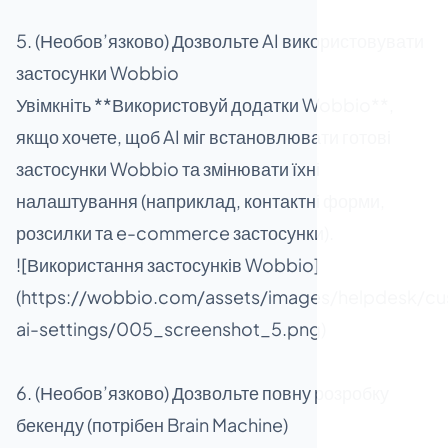
5. (Необов’язково) Дозвольте AI використовувати
застосунки Wobbio
Увімкніть **Використовуй додатки Wobbio**,
якщо хочете, щоб AI міг встановлювати готові
застосунки Wobbio та змінювати їхні
налаштування (наприклад, контактні форми,
розсилки та e-commerce застосунки).
![Використання застосунків Wobbio]
(https://wobbio.com/assets/images/helpdesk/cu
ai-settings/005_screenshot_5.png)
6. (Необов’язково) Дозвольте повну розробку
бекенду (потрібен Brain Machine)