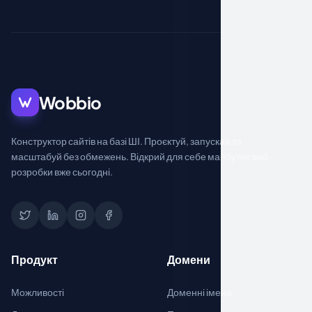
Wobbio
Конструктор сайтів на базі ШІ. Проєктуй, запускай та
масштабуй без обмежень. Відкрий для себе майбутнє веб-
розробки вже сьогодні.
Продукт
Домени
Можливості
Доменні імена