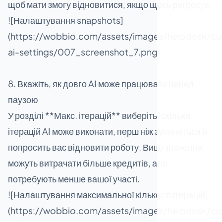
щоб мати змогу відновитися, якщо щось регресує.
![Налаштування snapshots]
(https://wobbio.com/assets/images/helpdesk/cu
ai-settings/007_screenshot_7.png)
8. Вкажіть, як довго AI може працювати перед
паузою
У розділі **Макс. ітерацій** виберіть, скільки
ітерацій AI може виконати, перш ніж зупиниться й
попросить вас відновити роботу. Вищі значення
можуть витрачати більше кредитів, але
потребують менше вашої участі.
![Налаштування максимальної кількості ітерацій]
(https://wobbio.com/assets/images/helpdesk/cu