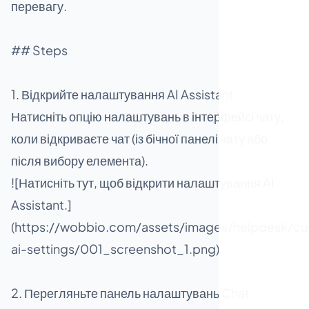
перевагу.
## Steps
1. Відкрийте налаштування AI Assistant
Натисніть опцію налаштувань в інтерфейсі чату,
коли відкриваєте чат (із бічної панелі чату або
після вибору елемента).
![Натисніть тут, щоб відкрити налаштування AI
Assistant.]
(https://wobbio.com/assets/images/helpdesk/cu
ai-settings/001_screenshot_1.png)
2. Перегляньте панель налаштувань Chat