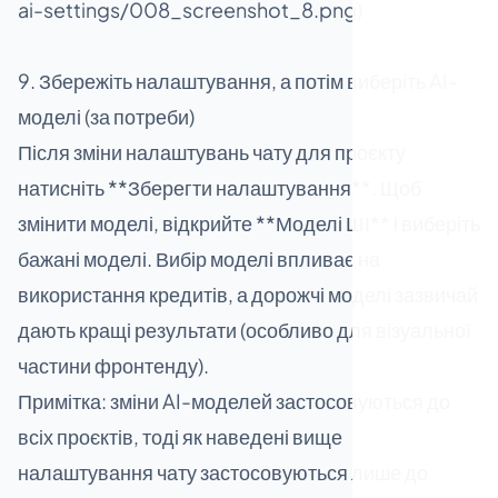
ai-settings/008_screenshot_8.png)
9. Збережіть налаштування, а потім виберіть AI-
моделі (за потреби)
Після зміни налаштувань чату для проєкту
натисніть **Зберегти налаштування**. Щоб
змінити моделі, відкрийте **Моделі ШІ** і виберіть
бажані моделі. Вибір моделі впливає на
використання кредитів, а дорожчі моделі зазвичай
дають кращі результати (особливо для візуальної
частини фронтенду).
Примітка: зміни AI-моделей застосовуються до
всіх проєктів, тоді як наведені вище
налаштування чату застосовуються лише до