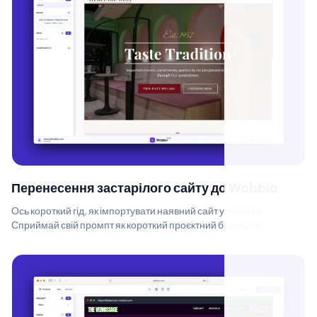
Перенесення застарілого сайту до Wobbio
Ось короткий гід, як імпортувати наявний сайт у Wobbio.
Сприймай свій промпт як короткий проєктний бриф для
дизайнера. Нещодавно я використа...