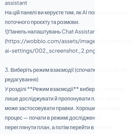
assistant
На цій панелі ви керуєте тим, як AI поводиться для
поточного проєкту та розмови.
![Панель налаштувань Chat Assistant]
(https://wobbio.com/assets/images/helpdesk/cu
ai-settings/002_screenshot_2.png)
3. Виберіть режим взаємодії (спочатку план, потім
редагування)
У розділі **Режим взаємодії** виберіть, чи має AI
лише досліджувати й пропонувати план, чи він
може застосовувати правки. Хороший робочий
процес — почати в режимі дослідження,
переглянути план, а потім перейти в режим