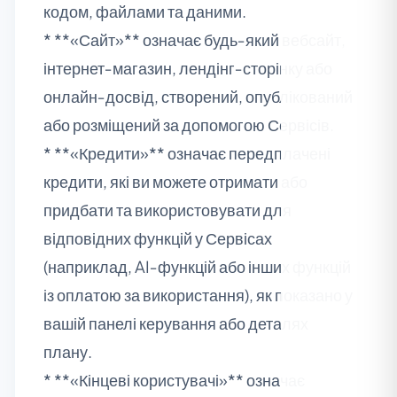
кодом, файлами та даними.
* **«Сайт»** означає будь‑який вебсайт,
інтернет‑магазин, лендінг‑сторінку або
онлайн‑досвід, створений, опублікований
або розміщений за допомогою Сервісів.
* **«Кредити»** означає передплачені
кредити, які ви можете отримати або
придбати та використовувати для
відповідних функцій у Сервісах
(наприклад, AI‑функцій або інших функцій
із оплатою за використання), як показано у
вашій панелі керування або деталях
плану.
* **«Кінцеві користувачі»** означає