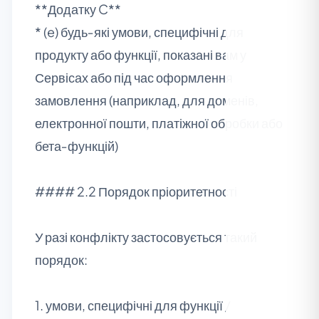
**Додатку C**
* (e) будь‑які умови, специфічні для
продукту або функції, показані вам у
Сервісах або під час оформлення
замовлення (наприклад, для доменів,
електронної пошти, платіжної обробки або
бета‑функцій)
#### 2.2 Порядок пріоритетності
У разі конфлікту застосовується такий
порядок:
1. умови, специфічні для функції /