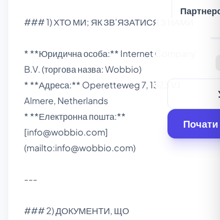
Партнер
### 1) ХТО МИ; ЯК ЗВ’ЯЗАТИСЯ З НАМИ
* **Юридична особа:** Internet Company
B.V. (торгова назва: Wobbio)
* **Адреса:** Operetteweg 7, 1323 VJ
Almere, Netherlands
* **Електронна пошта:**
Почати
[info@wobbio.com]
(mailto:info@wobbio.com)
---
### 2) ДОКУМЕНТИ, ЩО