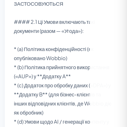
ЗАСТОСОВУЮТЬСЯ
#### 2.1 Ці Умови включають такі
документи (разом — «Угода»):
* (a) Політика конфіденційності (як
опубліковано Wobbio)
* (b) Політика прийнятного використання
(«AUP») у **Додатку A**
* (c) Додаток про обробку даних («DPA») у
**Додатку B** (для бізнес‑клієнтів та
інших відповідних клієнтів, де Wobbio діє
як обробник)
* (d) Умови щодо AI / генерації контенту у