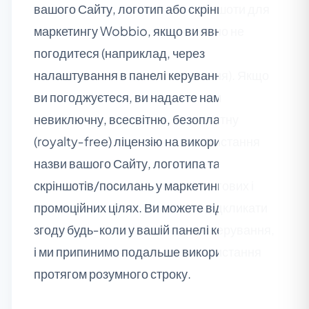
вашого Сайту, логотип або скріншоти для
маркетингу Wobbio, якщо ви явно не
погодитеся (наприклад, через
налаштування в панелі керування). Якщо
ви погоджуєтеся, ви надаєте нам
невиключну, всесвітню, безоплатну
(royalty‑free) ліцензію на використання
назви вашого Сайту, логотипа та
скріншотів/посилань у маркетингових і
промоційних цілях. Ви можете відкликати
згоду будь‑коли у вашій панелі керування,
і ми припинимо подальше використання
протягом розумного строку.