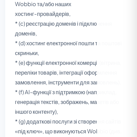
Wobbio та/або наших
хостинг‑провайдерів,
* (c) реєстрацію доменів і підключення
доменів,
* (d) хостинг електронної пошти та поштові
скриньки,
* (e) функції електронної комерції (вітрина,
переліки товарів, інтеграції оформлення
замовлення, інструменти для замовлень),
* (f) AI‑функції з підтримкою (наприклад,
генерація текстів, зображень, макетів або
іншого контенту),
* (g) додаткові послуги зі створення сайтів
«під ключ», що виконуються Wobbio (див.