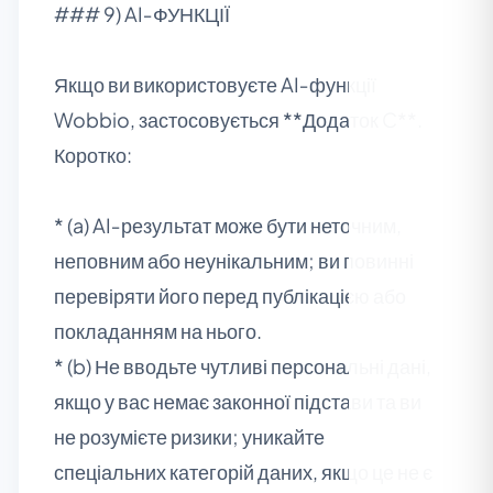
### 9) AI‑ФУНКЦІЇ
Якщо ви використовуєте AI‑функції
Wobbio, застосовується **Додаток C**.
Коротко:
* (a) AI‑результат може бути неточним,
неповним або неунікальним; ви повинні
перевіряти його перед публікацією або
покладанням на нього.
* (b) Не вводьте чутливі персональні дані,
якщо у вас немає законної підстави та ви
не розумієте ризики; уникайте
спеціальних категорій даних, якщо це не є