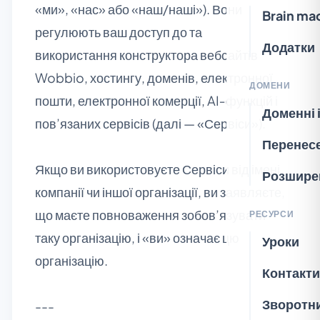
«ми», «нас» або «наш/наші»). Вони
Brain ma
регулюють ваш доступ до та
Додатки
використання конструктора вебсайтів
Wobbio, хостингу, доменів, електронної
ДОМЕНИ
пошти, електронної комерції, AI‑функцій і
Доменні 
пов’язаних сервісів (далі — «Сервіси»).
Перенес
Якщо ви використовуєте Сервіси від імені
Розшире
компанії чи іншої організації, ви заявляєте,
що маєте повноваження зобов’язувати
РЕСУРСИ
таку організацію, і «ви» означає цю
Уроки
організацію.
Контакти
Зворотни
---