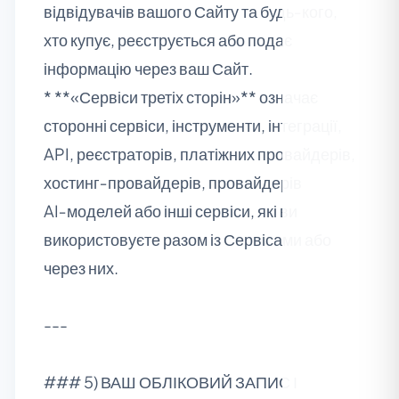
відвідувачів вашого Сайту та будь‑кого,
хто купує, реєструється або подає
інформацію через ваш Сайт.
* **«Сервіси третіх сторін»** означає
сторонні сервіси, інструменти, інтеграції,
API, реєстраторів, платіжних провайдерів,
хостинг‑провайдерів, провайдерів
AI‑моделей або інші сервіси, які ви
використовуєте разом із Сервісами або
через них.
---
### 5) ВАШ ОБЛІКОВИЙ ЗАПИС І