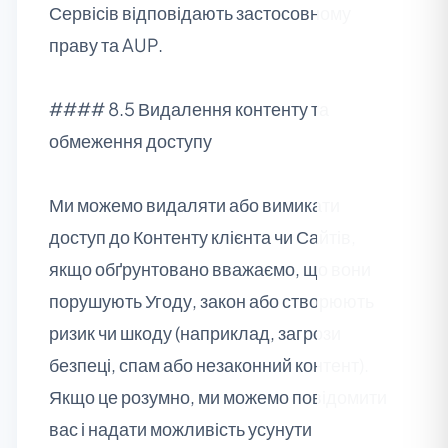
Сервісів відповідають застосовному
праву та AUP.
#### 8.5 Видалення контенту та
обмеження доступу
Ми можемо видаляти або вимикати
доступ до Контенту клієнта чи Сайтів,
якщо обґрунтовано вважаємо, що вони
порушують Угоду, закон або створюють
ризик чи шкоду (наприклад, загрози
безпеці, спам або незаконний контент).
Якщо це розумно, ми можемо повідомити
вас і надати можливість усунути