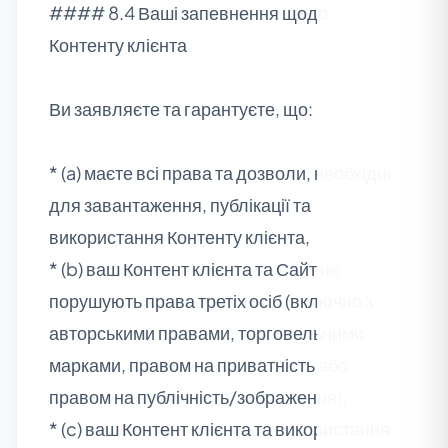
#### 8.4 Ваші запевнення щодо
Контенту клієнта
Ви заявляєте та гарантуєте, що:
* (a) маєте всі права та дозволи, необхідні
для завантаження, публікації та
використання Контенту клієнта,
* (b) ваш Контент клієнта та Сайт не
порушують права третіх осіб (включно з
авторськими правами, торговельними
марками, правом на приватність або
правом на публічність/зображення),
* (c) ваш Контент клієнта та використання