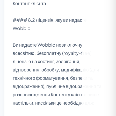
Контент клієнта.
#### 8.2 Ліцензія, яку ви надаєте
Wobbio
Ви надаєте Wobbio невиключну,
всесвітню, безоплатну (royalty‑free)
ліцензію на хостинг, зберігання,
відтворення, обробку, модифікацію (для
технічного форматування, безпеки та
відображення), публічне відображення та
розповсюдження Контенту клієнта лише
настільки, наскільки це необхідно для: