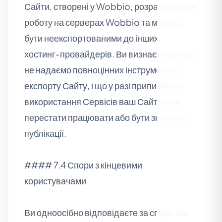
Сайти, створені у Wobbio, розраховані на
роботу на серверах Wobbio та можуть
бути неекспортованими до інших
хостинг‑провайдерів. Ви визнаєте, що ми
не надаємо повноцінних інструментів
експорту Сайту, і що у разі припинення
використання Сервісів ваш Сайт може
перестати працювати або бути знятим з
публікації.
#### 7.4 Спори з кінцевими
користувачами
Ви одноосібно відповідаєте за спори між