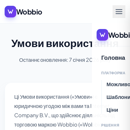
Wobbio
Wobbi
Умови використання
Головна
Останнє оновлення: 7 січня 2026 року
ПЛАТФОРМА
Можливо
Ці Умови використання («Умови») є
Шаблон
юридичною угодою між вами та Internet
Ціни
Company B.V., що здійснює діяльність під
торговою маркою Wobbio («Wobbio»,
РІШЕННЯ