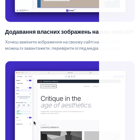
Додавання власних зображень на ваш вебсайт
Хочеш замінити зображення на своєму сайті на власні? Ти
можеш їх завантажити, перевірити огляд медіа і дозволити
Wobbio AI розмістити їх для...