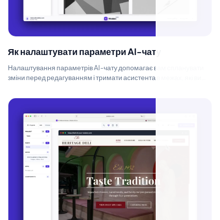
Як налаштувати параметри AI-чату
Налаштування параметрів AI-чату допомагає вам спланувати
зміни перед редагуванням і тримати асистента в межах, які ви
задаєте. Ви можете вир...