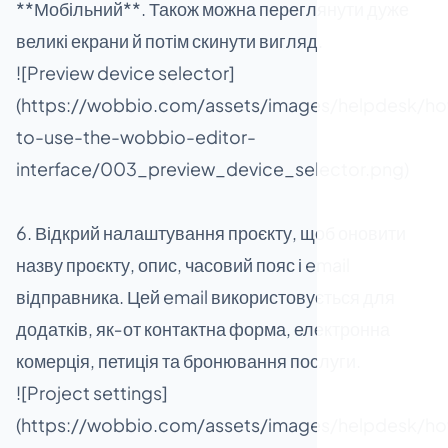
**Мобільний**. Також можна переглянути дуже
великі екрани й потім скинути вигляд.
![Preview device selector]
(https://wobbio.com/assets/images/helpdesk/h
to-use-the-wobbio-editor-
interface/003_preview_device_selector.png)
6. Відкрий налаштування проєкту, щоб оновити
назву проєкту, опис, часовий пояс і email
відправника. Цей email використовується для
додатків, як‑от контактна форма, електронна
комерція, петиція та бронювання послуги.
![Project settings]
(https://wobbio.com/assets/images/helpdesk/h