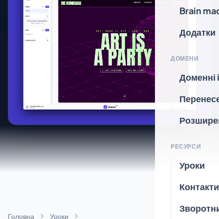
Brain ma
Додатки
ДОМЕНИ
Доменні 
Перенес
Розшире
РЕСУРСИ
Уроки
Контакти
Зворотни
Головна
Уроки