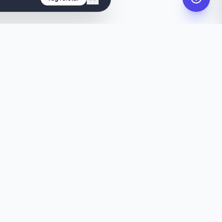
t?
emsida åt dig