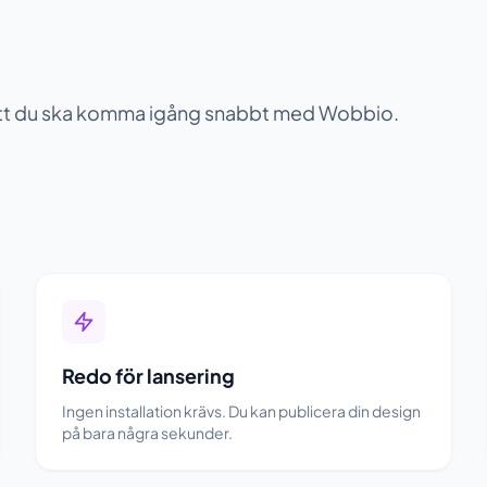
 att du ska komma igång snabbt med Wobbio.
Redo för lansering
Ingen installation krävs. Du kan publicera din design
på bara några sekunder.