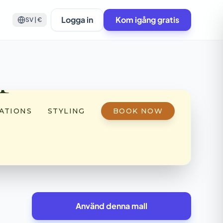
Logga in
Kom igång gratis
SV | €
Använd denna mall