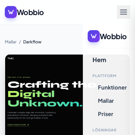
Wobbio
Wobbio
Mallar
/
Darkflow
Hem
PLATTFORM
Funktioner
Mallar
Priser
LÖSNINGAR