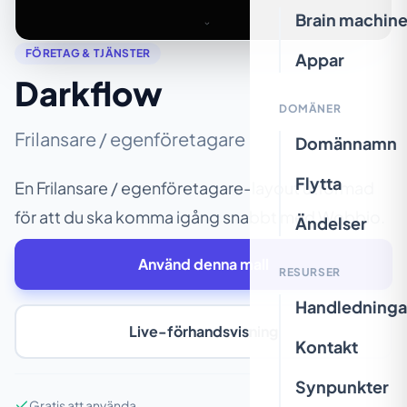
Brain machin
FÖRETAG & TJÄNSTER
Appar
Darkflow
DOMÄNER
Frilansare / egenföretagare
Domännamn
Flytta
En Frilansare / egenföretagare-layout utformad
för att du ska komma igång snabbt med Wobbio.
Ändelser
Använd denna mall
RESURSER
Handledninga
Live-förhandsvisning
Kontakt
Synpunkter
Gratis att använda