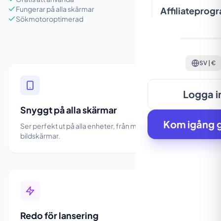
Fungerar på alla skärmar
Affiliateprog
Sökmotoroptimerad
SV | €
Logga i
Snyggt på alla skärmar
Kom igång g
Ser perfekt ut på alla enheter, från mobilen till stora
bildskärmar.
Redo för lansering