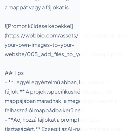
a mappát vagy a fájlokat is.
![Prompt küldése képekkel]
(https://wobbio.com/assets/images/helpdesk/ad
your-own-images-to-your-
website/005_add_files_to_your_prompt.png)
## Tips
- **Legyél egyértelmű abban, hol vannak a
fájlok.** A projektspecifikus képek a projekt
mappájában maradnak; a megosztott képek a
felhasználói mappádba kerülnek.
- **Adj hozzá fájlokat a promptodhoz a
tisztaságért.** Ez segít az AI-nak a megfelelőket