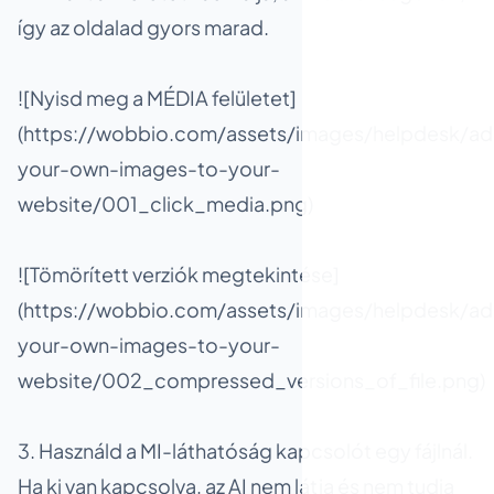
így az oldalad gyors marad.
![Nyisd meg a MÉDIA felületet]
(https://wobbio.com/assets/images/helpdesk/ad
your-own-images-to-your-
website/001_click_media.png)
![Tömörített verziók megtekintése]
(https://wobbio.com/assets/images/helpdesk/ad
your-own-images-to-your-
website/002_compressed_versions_of_file.png)
3. Használd a MI-láthatóság kapcsolót egy fájlnál.
Ha ki van kapcsolva, az AI nem látja és nem tudja