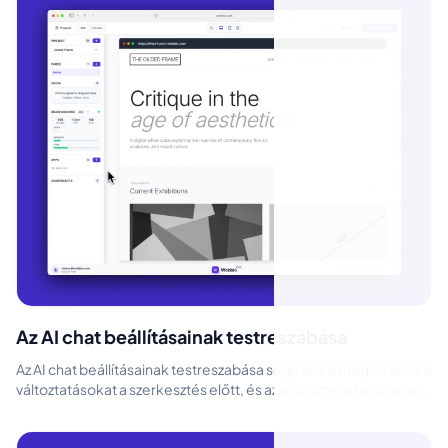
Az AI chat beállításainak testreszabása
Az AI chat beállításainak testreszabása segít előre megtervezni a
változtatásokat a szerkesztés előtt, és az asszisztenst az általad
kijelöl...