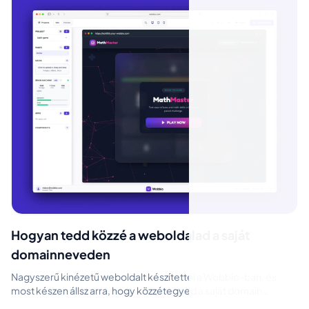
Hogyan tedd közzé a weboldalad a saját
domainneveden
Nagyszerű kinézetű weboldalt készítettél a Wobbio-ban, és
most készen állsz arra, hogy közzétegyed a saját domain
neveden. A folyamat egysze...