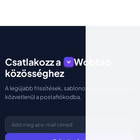
Csatlakozz a
Wobbio
közösséghez
A legújabb frissítések, sablonok és design tippek
közvetlenül a postafiókodba.