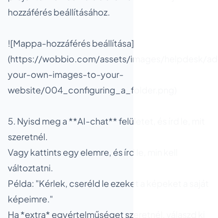
hozzáférés beállításához.
![Mappa-hozzáférés beállítása]
(https://wobbio.com/assets/images/helpdesk/ad
your-own-images-to-your-
website/004_configuring_a_folder.png)
5. Nyisd meg a **AI-chat** felületet, és írd le, mit
szeretnél.
Vagy kattints egy elemre, és írd le, min kell
változtatni.
Példa: "Kérlek, cseréld le ezeket a képeket a saját
képeimre."
Ha *extra* egyértelműséget szeretnél, válaszd ki