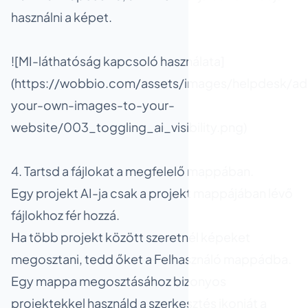
használni a képet.
![MI-láthatóság kapcsoló használata]
(https://wobbio.com/assets/images/helpdesk/ad
your-own-images-to-your-
website/003_toggling_ai_visibility.png)
4. Tartsd a fájlokat a megfelelő mappában.
Egy projekt AI-ja csak a projekt mappájában lévő
fájlokhoz fér hozzá.
Ha több projekt között szeretnél képeket
megosztani, tedd őket a Felhasználó mappádba.
Egy mappa megosztásához bizonyos
projektekkel használd a szerkesztés ikonját a