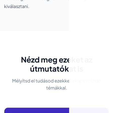
kiválasztani.
Nézd meg ezeket az
útmutatókat is
Mélyítsd el tudásod ezekkel a kapcsolódó
témákkal.