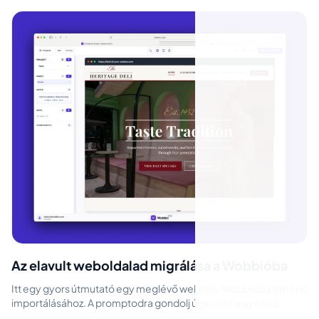
Az elavult weboldalad migrálása a Wobbióba
Itt egy gyors útmutató egy meglévő webhely Wobbióba történő
importálásához. A promptodra gondolj úgy, mint egy rövid
projektbriefre egy desi...