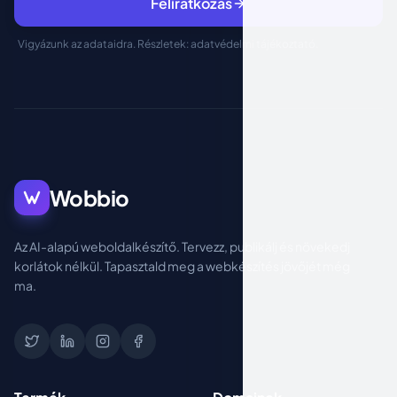
Feliratkozás
Vigyázunk az adataidra. Részletek:
adatvédelmi tájékoztató
.
Wobbio
Az AI-alapú weboldalkészítő. Tervezz, publikálj és növekedj
korlátok nélkül. Tapasztald meg a webkészítés jövőjét még
ma.