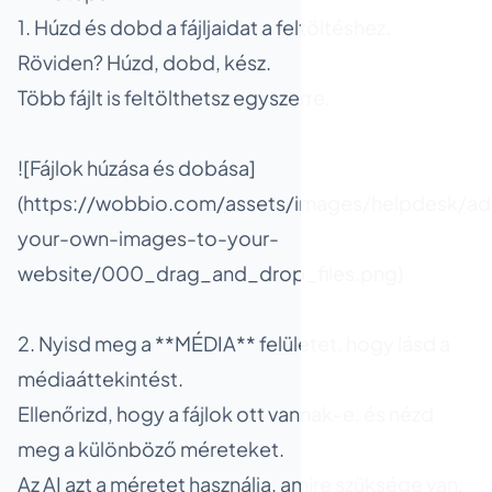
1. Húzd és dobd a fájljaidat a feltöltéshez.
Röviden? Húzd, dobd, kész.
Több fájlt is feltölthetsz egyszerre.
![Fájlok húzása és dobása]
(https://wobbio.com/assets/images/helpdesk/ad
your-own-images-to-your-
website/000_drag_and_drop_files.png)
2. Nyisd meg a **MÉDIA** felületet, hogy lásd a
médiaáttekintést.
Ellenőrizd, hogy a fájlok ott vannak-e, és nézd
meg a különböző méreteket.
Az AI azt a méretet használja, amire szüksége van,