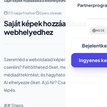
Saját képek hozzáadása a webhelyedhez
Partnerprogr
173 napja frissítve
2 perc olvasás
Saját képek hozzáadása a
webhelyedhez
HU | €
Bejelentke
Szeretnéd a weboldalad képeit a sajátjaidra
Ingyenes k
cserélni? Feltöltheted őket, megnézheted a
médiaáttekintést, és hagyhatod, hogy a Wobbio
AI elhelyezze őket. A jó hír? Csak néhány gyors
lépés.
## Steps