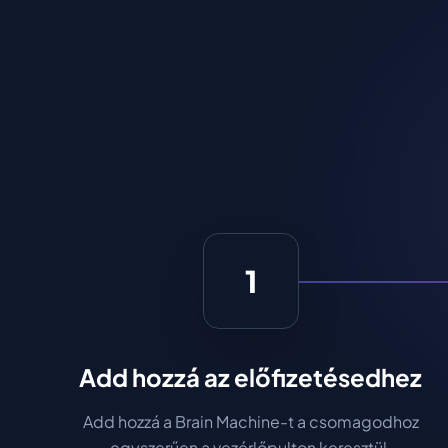
1
Add hozzá az előfizetésedhez
Add hozzá a Brain Machine-t a csomagodhoz
egyszerűen a vezérlőpulton keresztül.