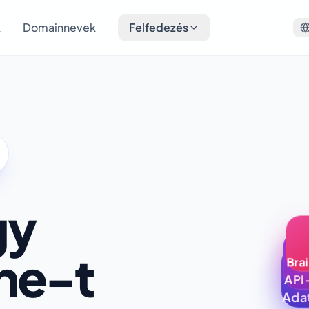
k
Domainnevek
Felfedezés
gy
ne-t
Bra
API
Ada