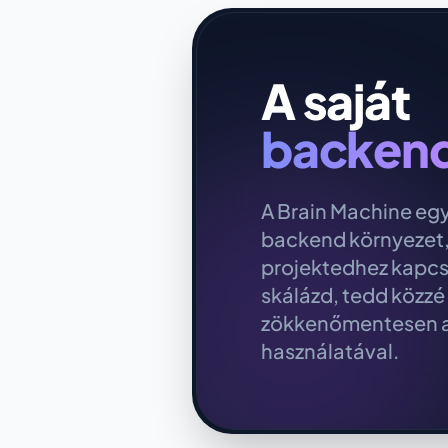
A saját
backend
A Brain Machine egy
backend környezet,
projektedhez kapcsoló
skálázd, tedd közzé
zökkenőmentesen a 
használatával.