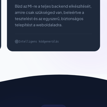
Bízd az MI-re a teljes backend elkészítését,
amire csak szükséged van, beleértve a
tesztelést és az egyszerű, biztonságos
telepítést a weboldaladra.
Intelligens kódgenerálás