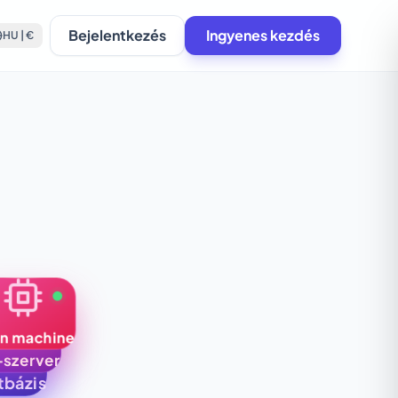
Bejelentkezés
Ingyenes kezdés
HU | €
in machine
-szerver
tbázis