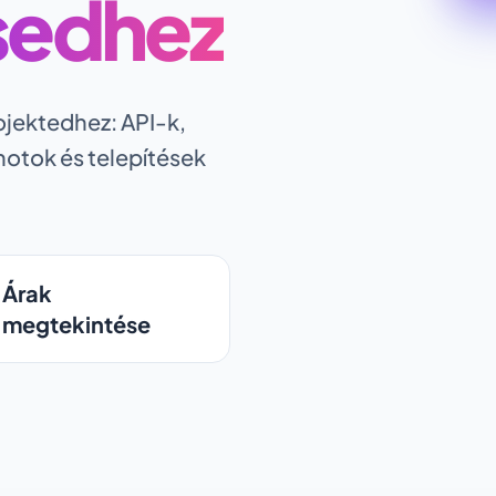
ésedhez
ojektedhez: API-k,
hotok és telepítések
Árak
megtekintése