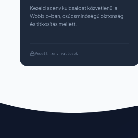
Kezeld az env kulcsaidat közvetlenül a
Wobbio-ban, csúcsminőségű biztonság
és titkosítás mellett.
Védett .env változók