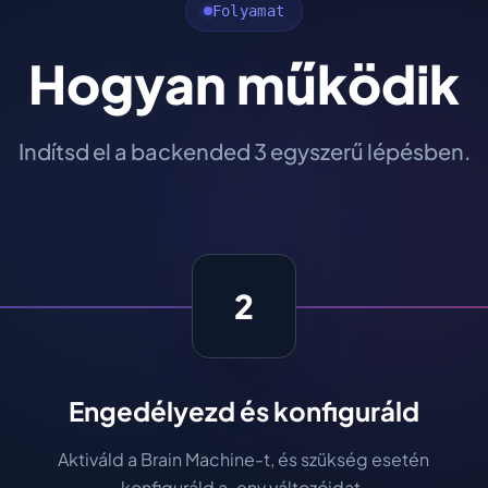
Folyamat
Hogyan működik
Indítsd el a backended 3 egyszerű lépésben.
2
Engedélyezd és konfiguráld
Aktiváld a Brain Machine-t, és szükség esetén
konfiguráld a .env változóidat.