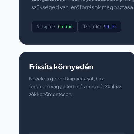
szükséged van, erőforrások megosztása 
Állapot:
Online
Üzemidő:
99,9%
Frissíts könnyedén
Növeld a géped kapacitását, ha a
forgalom vagy a terhelés megnő. Skálázz
zökkenőmentesen.