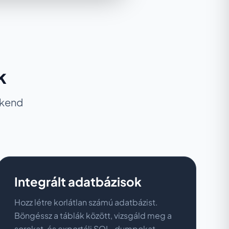
k
ckend
Integrált adatbázisok
Hozz létre korlátlan számú adatbázist.
Böngéssz a táblák között, vizsgáld meg a
sorokat, és exportálj SQL-dumpokat