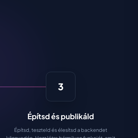
3
Építsd és publikáld
Építsd, teszteld és élesítsd a backendet
könnyedén. Hozz létre bármilyen funkciót, amit