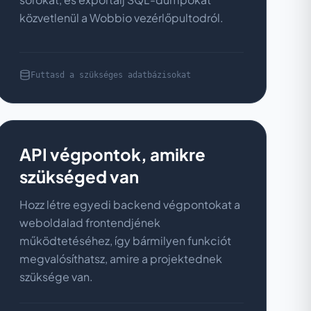
közvetlenül a Wobbio vezérlőpultodról.
Futtasd a szükséges adatbázisokat
API végpontok, amikre
szükséged van
Hozz létre egyedi backend végpontokat a
weboldalad frontendjének
működtetéséhez, így bármilyen funkciót
megvalósíthatsz, amire a projektednek
szüksége van.