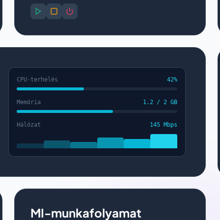
CPU-terhelés
42%
Memória
1.2 / 2 GB
Hálózat
145 Mbps
MI-munkafolyamat