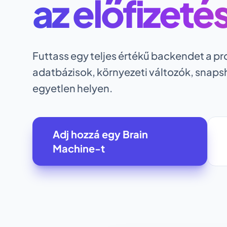
az előfizet
Futtass egy teljes értékű backendet a pr
adatbázisok, környezeti változók, snaps
egyetlen helyen.
Adj hozzá egy Brain
Machine-t