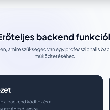
Erőteljes backend funkció
en, amire szükséged van egy professzionális ba
működtetéséhez.
zet
kap a backend kódhoz és a
y azt építsd, amire