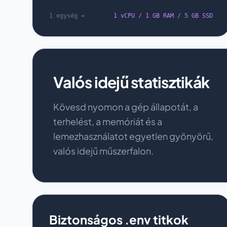
1 egység =
1 vCPU / 1 GB RAM / 5 GB SSD
Valós idejű statisztikák
Kövesd nyomon a gép állapotát, a
terhelést, a memóriát és a
lemezhasználatot egyetlen gyönyörű,
valós idejű műszerfalon.
Biztonságos .env titkok