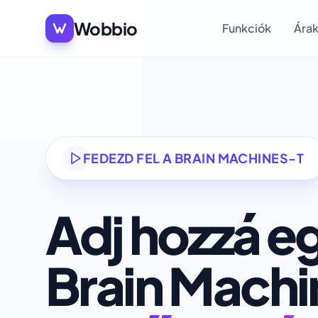
Wobbio
Funkciók
Ára
FEDEZD FEL A BRAIN MACHINES-T
Adj hozzá e
Brain Machi