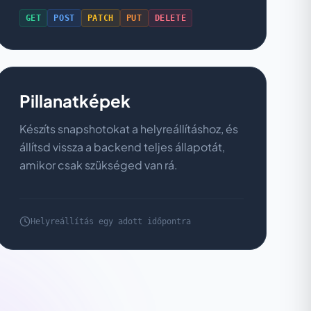
GET
POST
PATCH
PUT
DELETE
Pillanatképek
Készíts snapshotokat a helyreállításhoz, és
állítsd vissza a backend teljes állapotát,
amikor csak szükséged van rá.
Helyreállítás egy adott időpontra