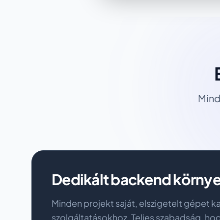
Mind
Dedikált backend környe
Minden projekt saját, elszigetelt gépet 
szolgáltatásokhoz. Teljes szabadság, hog