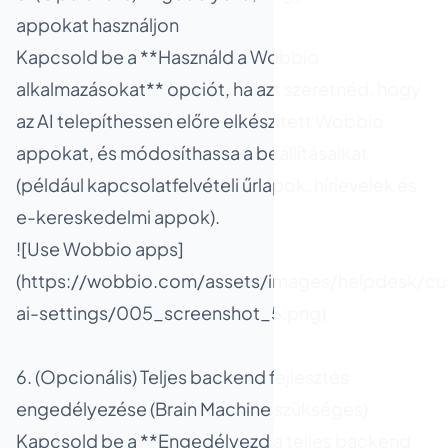
appokat használjon
Kapcsold be a **Használd a Wobbio
alkalmazásokat** opciót, ha azt szeretnéd, hogy
az AI telepíthessen előre elkészített Wobbio
appokat, és módosíthassa a beállításaikat
(például kapcsolatfelvételi űrlapok, hírlevelek és
e-kereskedelmi appok).
![Use Wobbio apps]
(https://wobbio.com/assets/images/helpdesk/cu
ai-settings/005_screenshot_5.png)
6. (Opcionális) Teljes backend fejlesztés
engedélyezése (Brain Machine szükséges)
Kapcsold be a **Engedélyezd a teljes backend