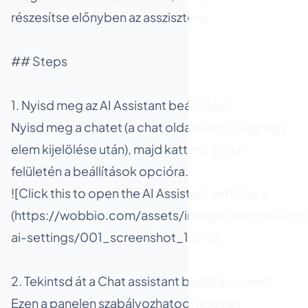
részesítse előnyben az asszisztens.
## Steps
1. Nyisd meg az AI Assistant beállításait
Nyisd meg a chatet (a chat oldalsávból vagy egy
elem kijelölése után), majd kattints a chat
felületén a beállítások opcióra.
![Click this to open the AI Assistant settings.]
(https://wobbio.com/assets/images/helpdesk/cu
ai-settings/001_screenshot_1.png)
2. Tekintsd át a Chat assistant beállítási panelt
Ezen a panelen szabályozhatod, hogyan