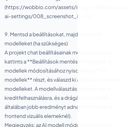
(https://wobbio.com/assets/images/helpdesk/cu
ai-settings/008_screenshot_8.png)
9. Mentsd a beállításokat, majd válassz AI
modelleket (ha szükséges)
A projekt chat beállításainak módosítása után
kattints a **Beállítások mentése** gombra. A
modellek módosításához nyisd meg a **AI-
modellek** részt, és válaszd ki az általad preferált
modelleket. A modellválasztás hatással van a
kreditfelhasználásra, és a drágább modellek
általában jobb eredményt adnak (különösen a
frontend vizuális elemeknél).
Megjegyzés: az AI modell módosításai minden