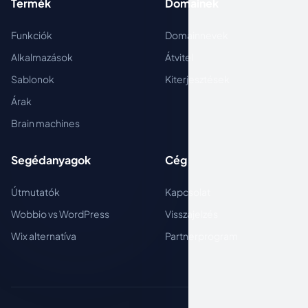
Termék
Domainek
Funkciók
Domainnevek
Alkalmazások
Átvitel
Sablonok
Kiterjesztések
Árak
Brain machines
Segédanyagok
Cég
Útmutatók
Kapcsolat
Wobbio vs WordPress
Visszajelzés
Wix alternatíva
Partnerprogram