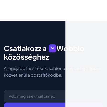
projektbriefre egy desi...
Csatlakozz a
Wobbio
közösséghez
A legújabb frissítések, sablonok és design tippek
közvetlenül a postafiókodba.