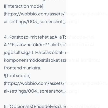
![Interaction mode]
(https://wobbio.com/assets/images/helpdesk/cu
ai-settings/003_screenshot_3.png)
4. Korlátozd, mit tehet az AI a Tool scope-pal
A **Eszköz hatóköre** alatt szűkítheted az AI
jogosultságait. Ha csak oldal- és
komponensmódosításokat szeretnél, korlátozd
frontend munkára.
![Tool scope]
(https://wobbio.com/assets/images/helpdesk/cu
ai-settings/004_screenshot_4.png)
5. (Opcionális) Engedélyezd, hogy az AI Wobbio