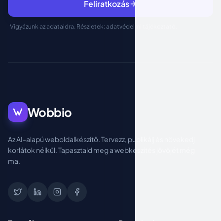
Feliratkozás
Vigyázunk az adataidra. Részletek:
adatvédelmi tájékoztató
.
Wobbio
Az AI-alapú weboldalkészítő. Tervezz, publikálj és növekedj
korlátok nélkül. Tapasztald meg a webkészítés jövőjét még
ma.