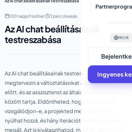
Az AI chat beállításainak testreszabása
Partnerprogr
100 napja frissítve
3 perc olvasás
Az AI chat beállításainak
testreszabása
HU | €
Bejelentke
Az AI chat beállításainak testreszabása segít előre
Ingyenes k
megtervezni a változtatásokat a szerkesztés
előtt, és az asszisztenst az általad kijelölt keretek
között tartja. Eldöntheted, hogy az AI először
vizsgálódjon-e, a projekted mely részeihez
nyúlhat hozzá, és hány iterációt futhat le, mielőtt
megáll. Azt is kiválaszthatod, mely AI modelleket