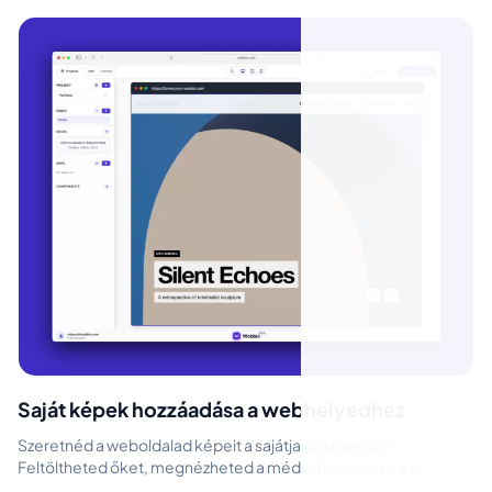
Saját képek hozzáadása a webhelyedhez
Szeretnéd a weboldalad képeit a sajátjaidra cserélni?
Feltöltheted őket, megnézheted a médiaáttekintést, és
hagyhatod, hogy a Wobbio AI elhe...