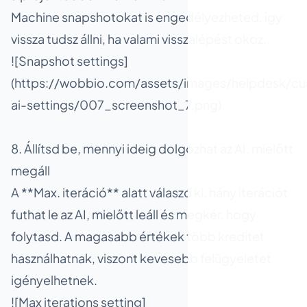
Machine snapshotokat is engedélyezheted, így
vissza tudsz állni, ha valami visszalépést okoz.
![Snapshot settings]
(https://wobbio.com/assets/images/helpdesk/cu
ai-settings/007_screenshot_7.png)
8. Állítsd be, mennyi ideig dolgozhat az AI, mielőtt
megáll
A **Max. iteráció** alatt válaszd ki, hány iterációt
futhat le az AI, mielőtt leáll és megkér, hogy
folytasd. A magasabb értékek több kreditet
használhatnak, viszont kevesebb felügyeletet
igényelhetnek.
![Max iterations setting]