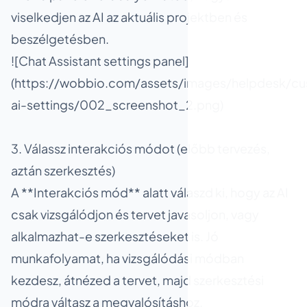
viselkedjen az AI az aktuális projektben és
beszélgetésben.
![Chat Assistant settings panel]
(https://wobbio.com/assets/images/helpdesk/cu
ai-settings/002_screenshot_2.png)
3. Válassz interakciós módot (előbb tervezés,
aztán szerkesztés)
A **Interakciós mód** alatt válaszd ki, hogy az AI
csak vizsgálódjon és tervet javasoljon, vagy
alkalmazhat-e szerkesztéseket is. Jó
munkafolyamat, ha vizsgálódási módban
kezdesz, átnézed a tervet, majd szerkesztési
módra váltasz a megvalósításhoz.