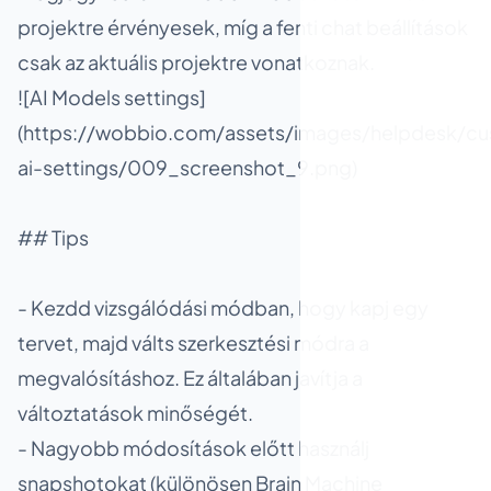
projektre érvényesek, míg a fenti chat beállítások
csak az aktuális projektre vonatkoznak.
![AI Models settings]
(https://wobbio.com/assets/images/helpdesk/cu
ai-settings/009_screenshot_9.png)
## Tips
- Kezdd vizsgálódási módban, hogy kapj egy
tervet, majd válts szerkesztési módra a
megvalósításhoz. Ez általában javítja a
változtatások minőségét.
- Nagyobb módosítások előtt használj
snapshotokat (különösen Brain Machine