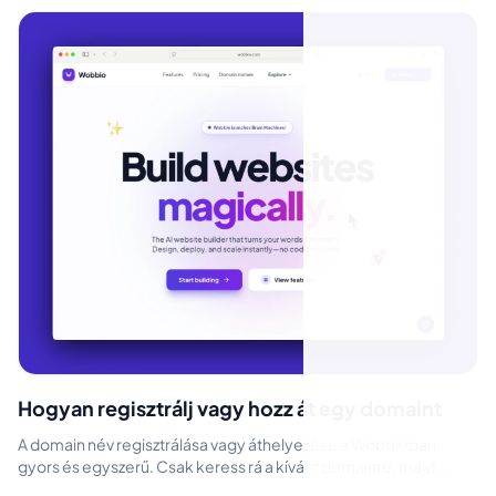
Hogyan regisztrálj vagy hozz át egy domaint
A domain név regisztrálása vagy áthelyezése a Wobbióban
gyors és egyszerű. Csak keress rá a kívánt domainre, majd
válaszd ki, hogy egy elérh...