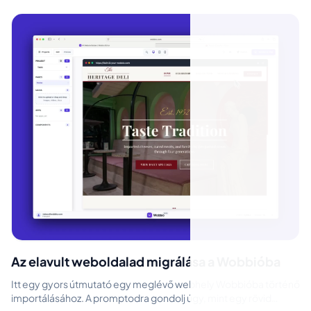
Az elavult weboldalad migrálása a Wobbióba
Itt egy gyors útmutató egy meglévő webhely Wobbióba történő
importálásához. A promptodra gondolj úgy, mint egy rövid