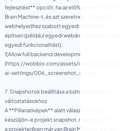
fejlesztést** opciót, ha az előfizetésed tartalmaz
Brain Machine-t, és azt szeretnéd, hogy az AI a
webhelyedhez szabott egyedi backendet
építsen (például egyedi webáruházat vagy más
egyedi funkcionalitást).
![Allow full backend development]
(https://wobbio.com/assets/images/helpdesk/cu
ai-settings/006_screenshot_6.png)
7. Snapshotok beállítása a biztonságosabb
változtatásokhoz
A **Pillanatképek** alatt válaszd ki, hogy
készüljön-e projekt snapshot, mielőtt az AI fut. Ha
a projektedben már van Brain Machine, a Brain