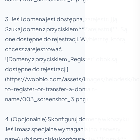
3. Jeśli domena jest dostępna, zarejestruj ją
Szukaj domen z przyciskiem **Zarejestruj**. Są
one dostępne do rejestracji. Wybierz tę, którą
chcesz zarejestrować.
![Domeny z przyciskiem „Register” obok są
dostępne do rejestracji]
(https://wobbio.com/assets/images/helpdesk/h
to-register-or-transfer-a-domain-
name/003_screenshot_3.png)
4. (Opcjonalnie) Skonfiguruj domenę w koszyku
Jeśli masz specjalne wymagania (np. serwery
nazw), użyj przycisku konfiguracji w **Koszyk**