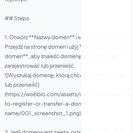
## Steps
1. Otwórz **Nazwy domen** i wyszukaj domenę
Przejdź na stronę domen i użyj **Wyszukaj nazwy
domen**, aby znaleźć domenę, którą chcesz
zarejestrować lub przenieść.
![Wyszukaj domenę, którą chcesz zarejestrować
lub przenieść]
(https://wobbio.com/assets/images/helpdesk/h
to-register-or-transfer-a-domain-
name/001_screenshot_1.png)
2. Jeśli domena jest zajęta, przenieś ją (tylko jeśli