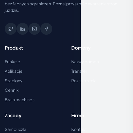
bez żadnych ograniczeń. Poznaj przyszłość tworzenia stron
już dziś.
Produkt
Domeny
Funkcje
Nazwy domen
Aplikacje
Transfer
Szablony
Rozszerzenia
Cennik
Brain machines
Zasoby
Firma
Samouczki
Kontakt