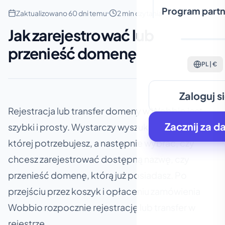
Program partn
Zaktualizowano 60 dni temu
2 min czytania
Jak zarejestrować lub
przenieść domenę
PL | €
Zaloguj s
Rejestracja lub transfer domeny w Wobbio jest
Zacznij za d
szybki i prosty. Wystarczy wyszukać domenę,
której potrzebujesz, a następnie wybrać, czy
chcesz zarejestrować dostępną nazwę, czy
przenieść domenę, którą już posiadasz. Po
przejściu przez koszyk i opłaceniu zamówienia
Wobbio rozpocznie rejestrację lub transfer w
rejestrze.