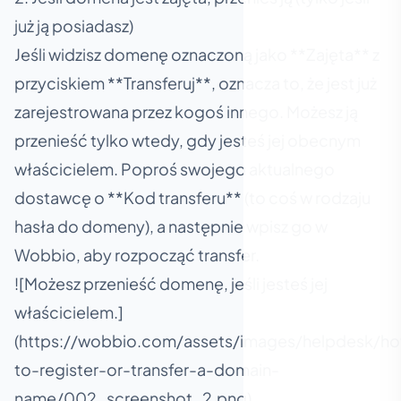
już ją posiadasz)
Jeśli widzisz domenę oznaczoną jako **Zajęta** z
przyciskiem **Transferuj**, oznacza to, że jest już
zarejestrowana przez kogoś innego. Możesz ją
przenieść tylko wtedy, gdy jesteś jej obecnym
właścicielem. Poproś swojego aktualnego
dostawcę o **Kod transferu** (to coś w rodzaju
hasła do domeny), a następnie wpisz go w
Wobbio, aby rozpocząć transfer.
![Możesz przenieść domenę, jeśli jesteś jej
właścicielem.]
(https://wobbio.com/assets/images/helpdesk/h
to-register-or-transfer-a-domain-
name/002_screenshot_2.png)