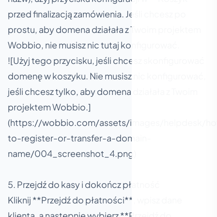
przed finalizacją zamówienia. Jeśli chcesz po
prostu, aby domena działała z Twoim projektem
Wobbio, nie musisz nic tutaj konfigurować.
![Użyj tego przycisku, jeśli chcesz skonfigurować
domenę w koszyku. Nie musisz nic konfigurować,
jeśli chcesz tylko, aby domena działała z Twoim
projektem Wobbio.]
(https://wobbio.com/assets/images/helpdesk/h
to-register-or-transfer-a-domain-
name/004_screenshot_4.png)
5. Przejdź do kasy i dokończ płatność
Kliknij **Przejdź do płatności**, wpisz dane
klienta, a następnie wybierz **Przejdź do