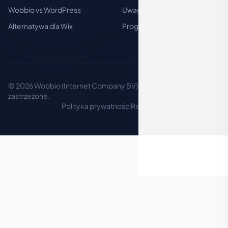
Wobbio vs WordPress
Uwagi
Alternatywa dla Wix
Program partnerski
© 2026 Wobbio (Internet Company BV) · Wszelkie prawa
zastrzeżone.
Polityka prywatności
Regulamin