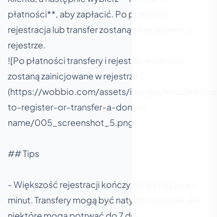
płatności**, aby zapłacić. Po płatności
rejestracja lub transfer zostaną zainicjowane w
rejestrze.
![Po płatności transfery i rejestracje domen
zostaną zainicjowane w rejestrze.]
(https://wobbio.com/assets/images/helpdesk/h
to-register-or-transfer-a-domain-
name/005_screenshot_5.png)
## Tips
- Większość rejestracji kończy się w ciągu kilku
minut. Transfery mogą być natychmiastowe, ale
niektóre mogą potrwać do 7 dni.