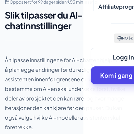
Oppdatert for 99 dager siden
3 min lesetid
Affiliateprog
Slik tilpasser du AI-
chatinnstillinger
NO | €
Logg i
Å tilpasse innstillingene for AI-chatten hjelper deg
å planlegge endringer før du redigerer, og holder
Kom i gang 
assistenten innenfor grensene du velger. Du kan
bestemme om AI-en skal undersøke først, hvilke
deler av prosjektet den kan røre, og hvor mange
iterasjoner den kan kjøre før den pauser. Du kan
også velge hvilke AI-modeller assistenten skal
foretrekke.