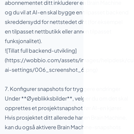
abonnementet ditt inkluderer en Brain Machine
og du vil at AI-en skal bygge en tilpasset backend
skreddersydd for nettstedet ditt (for eksempel
en tilpasset nettbutikk eller annen tilpasset
funksjonalitet).
![Tillat full backend-utvikling]
(https://wobbio.com/assets/images/helpdesk/cu
ai-settings/006_screenshot_6.png)
7. Konfigurer snapshots for tryggere endringer
Under **Øyeblikksbilder**, velger du om det skal
opprettes et prosjektsnapshot før AI-en kjører.
Hvis prosjektet ditt allerede har en Brain Machine,
kan du også aktivere Brain Machine-snapshots