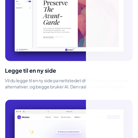
Legge til en ny side
Vil du legge til en ny side pa nettstedet ditt? Du har et par enkle
alternativer, og begge bruker AI. Den raskeste veien? Aapne
Wobbio AI-ch...