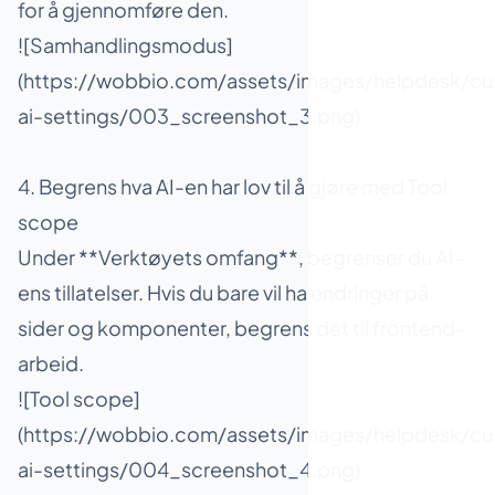
for å gjennomføre den.
![Samhandlingsmodus]
(https://wobbio.com/assets/images/helpdesk/cu
ai-settings/003_screenshot_3.png)
4. Begrens hva AI-en har lov til å gjøre med Tool
scope
Under **Verktøyets omfang**, begrenser du AI-
ens tillatelser. Hvis du bare vil ha endringer på
sider og komponenter, begrens det til frontend-
arbeid.
![Tool scope]
(https://wobbio.com/assets/images/helpdesk/cu
ai-settings/004_screenshot_4.png)