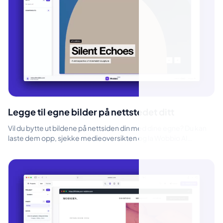
Legge til egne bilder på nettstedet ditt
Vil du bytte ut bildene på nettsiden din med dine egne? Du kan
laste dem opp, sjekke medieoversikten og la Wobbio AI
plassere dem for deg. D...