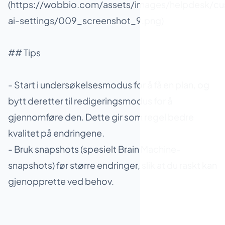
(https://wobbio.com/assets/images/helpdesk/cu
ai-settings/009_screenshot_9.png)
## Tips
- Start i undersøkelsesmodus for å få en plan, og
bytt deretter til redigeringsmodus for å
gjennomføre den. Dette gir som regel bedre
kvalitet på endringene.
- Bruk snapshots (spesielt Brain Machine-
snapshots) før større endringer, slik at du raskt kan
gjenopprette ved behov.