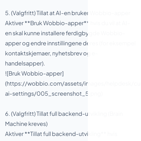
5. (Valgfritt) Tillat at AI-en bruker Wobbio-apper
Aktiver **Bruk Wobbio-apper** hvis du vil at AI-
en skal kunne installere ferdigbygde Wobbio-
apper og endre innstillingene deres (for eksempel
kontaktskjemaer, nyhetsbrev og e-
handelsapper).
![Bruk Wobbio-apper]
(https://wobbio.com/assets/images/helpdesk/cu
ai-settings/005_screenshot_5.png)
6. (Valgfritt) Tillat full backend-utvikling (Brain
Machine kreves)
Aktiver **Tillat full backend-utvikling** hvis