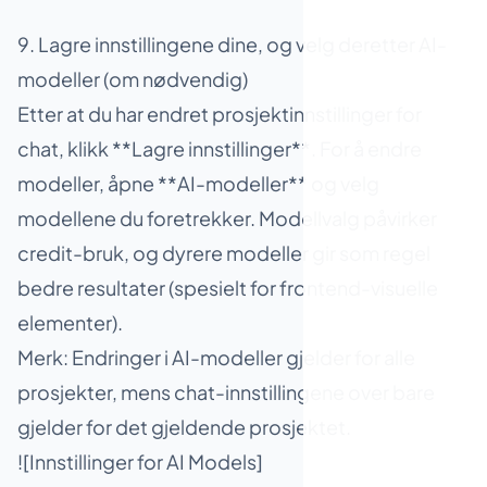
9. Lagre innstillingene dine, og velg deretter AI-
modeller (om nødvendig)
Etter at du har endret prosjektinnstillinger for
chat, klikk **Lagre innstillinger**. For å endre
modeller, åpne **AI-modeller** og velg
modellene du foretrekker. Modellvalg påvirker
credit-bruk, og dyrere modeller gir som regel
bedre resultater (spesielt for frontend-visuelle
elementer).
Merk: Endringer i AI-modeller gjelder for alle
prosjekter, mens chat-innstillingene over bare
gjelder for det gjeldende prosjektet.
![Innstillinger for AI Models]