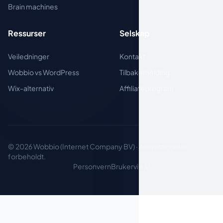
Brain machines
Ressurser
Selskap
Veiledninger
Kontakt
Wobbio vs WordPress
Tilbakemelding
Wix-alternativ
Affiliateprogram
© 2026 Wobbio (Internet Company BV) · Alle rettigheter
forbeholdt.
Personvern
Brukervilkår