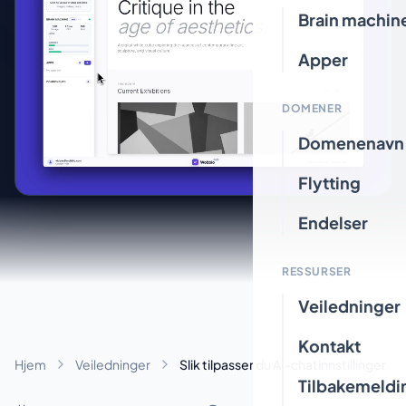
Brain machin
Apper
DOMENER
Domenenavn
Flytting
Endelser
RESSURSER
Veiledninger
Kontakt
Hjem
Veiledninger
Slik tilpasser du AI-chatinnstillinger
Tilbakemeldi