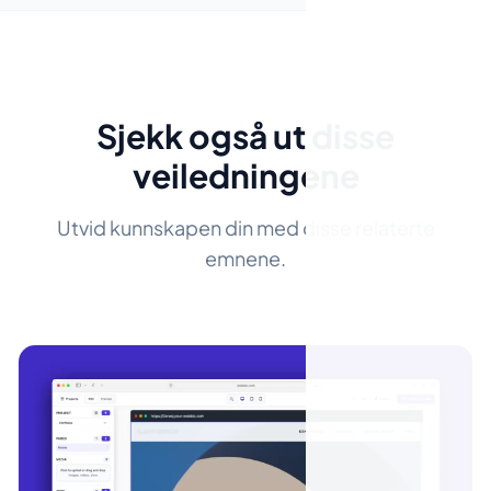
Sjekk også ut disse
veiledningene
Utvid kunnskapen din med disse relaterte
emnene.