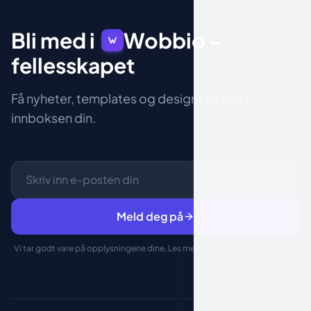
Bli med i
Wobbio
-
fellesskapet
Få nyheter, templates og designtips rett i
innboksen din.
Meld deg på
Vi tar godt vare på opplysningene dine. Les mer om
personvern
.