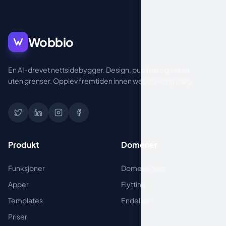
Wobbio
En AI-drevet nettsidebygger. Design, publiser og skaler
uten grenser. Opplev fremtiden innen webutvikling i dag.
Produkt
Domener
Funksjoner
Domenenavn
Apper
Flytting
Templates
Endelser
Priser