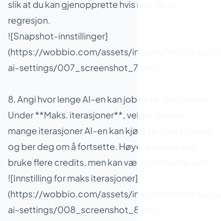
slik at du kan gjenopprette hvis noe får en
regresjon.
![Snapshot-innstillinger]
(https://wobbio.com/assets/images/helpdesk/cu
ai-settings/007_screenshot_7.png)
8. Angi hvor lenge AI-en kan jobbe før den pauser
Under **Maks. iterasjoner**, velger du hvor
mange iterasjoner AI-en kan kjøre før den stopper
og ber deg om å fortsette. Høyere verdier kan
bruke flere credits, men kan være mer hands-off.
![Innstilling for maks iterasjoner]
(https://wobbio.com/assets/images/helpdesk/cu
ai-settings/008_screenshot_8.png)