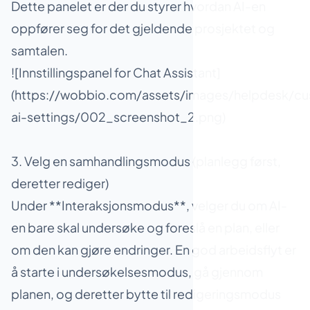
Dette panelet er der du styrer hvordan AI-en
oppfører seg for det gjeldende prosjektet og
samtalen.
![Innstillingspanel for Chat Assistant]
(https://wobbio.com/assets/images/helpdesk/cu
ai-settings/002_screenshot_2.png)
3. Velg en samhandlingsmodus (planlegg først,
deretter rediger)
Under **Interaksjonsmodus**, velger du om AI-
en bare skal undersøke og foreslå en plan, eller
om den kan gjøre endringer. En god arbeidsflyt er
å starte i undersøkelsesmodus, gå gjennom
planen, og deretter bytte til redigeringsmodus