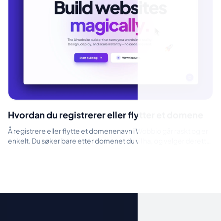
Hvordan du registrerer eller flytter et domene
Å registrere eller flytte et domenenavn i Wobbio går raskt og er
enkelt. Du søker bare etter domenet du vil ha, og velger deretter
om du vil...