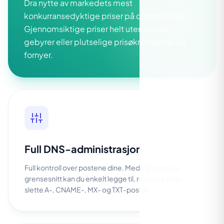
Dra nytte av markedets mest
konkurransedyktige priser på domenenavn.
Gjennomsiktige priser helt uten skjulte
gebyrer eller plutselige prisøkninger når du
fornyer.
Full DNS-administrasjon
Full kontroll over postene dine. Med vårt intuitive
grensesnitt kan du enkelt legge til, redigere eller
slette A-, CNAME-, MX- og TXT-poster.