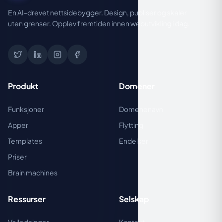
En AI-drevet nettsidebygger. Design, publiser og skaler
uten grenser. Opplev fremtiden innen webutvikling i dag.
Produkt
Domener
Funksjoner
Domenenavn
Apper
Flytting
Templates
Endelser
Priser
Brain machines
Ressurser
Selskap