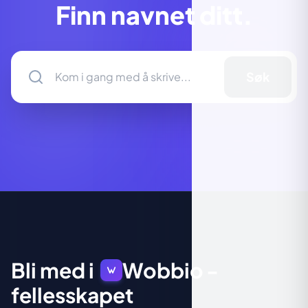
Finn navnet ditt.
Søk
Bli med i
Wobbio
-
fellesskapet