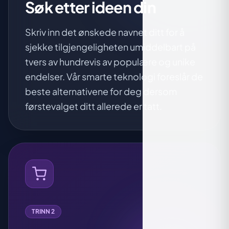
Søk etter ideen din
Skriv inn det ønskede navnet ditt for å
sjekke tilgjengeligheten umiddelbart på
tvers av hundrevis av populære og unike
endelser. Vår smarte teknologi foreslår de
beste alternativene for deg dersom
førstevalget ditt allerede er tatt.
TRINN 2