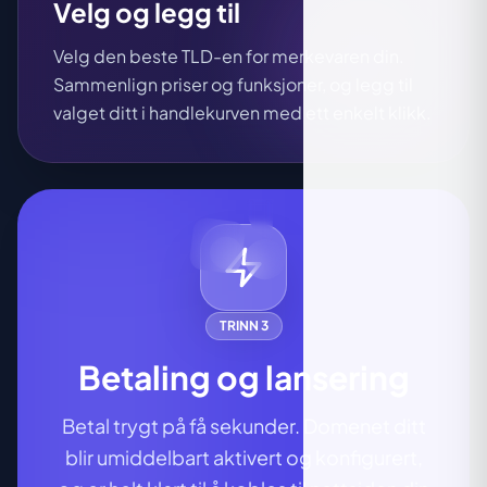
Velg og legg til
Velg den beste TLD-en for merkevaren din.
Sammenlign priser og funksjoner, og legg til
valget ditt i handlekurven med ett enkelt klikk.
TRINN 3
Betaling og lansering
Betal trygt på få sekunder. Domenet ditt
blir umiddelbart aktivert og konfigurert,