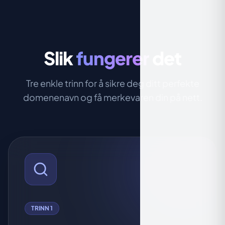
Slik
fungerer
det
Tre enkle trinn for å sikre deg ditt perfekte
domenenavn og få merkevaren din på nett.
TRINN 1