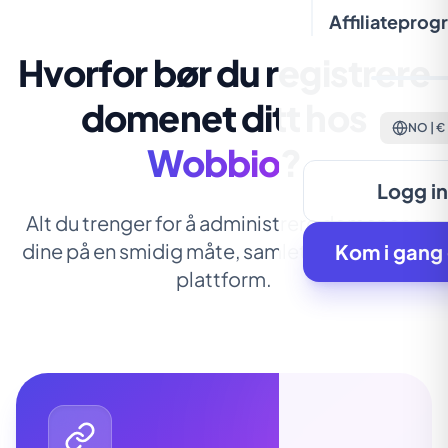
Affiliateprog
Hvorfor bør du registrere
domenet ditt hos
NO | €
Wobbio
?
Logg i
Alt du trenger for å administrere domenene
dine på en smidig måte, samlet på én intuitiv
Kom i gang 
plattform.