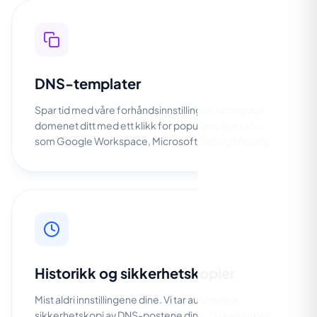
DNS-templater
Spar tid med våre forhåndsinnstillinger. Konfigurer
domenet ditt med ett klikk for populære tjenester
som Google Workspace, Microsoft 365 og Shopify.
Historikk og sikkerhetskopier
Mist aldri innstillingene dine. Vi tar automatisk
sikkerhetskopi av DNS-postene dine. Du kan enkelt