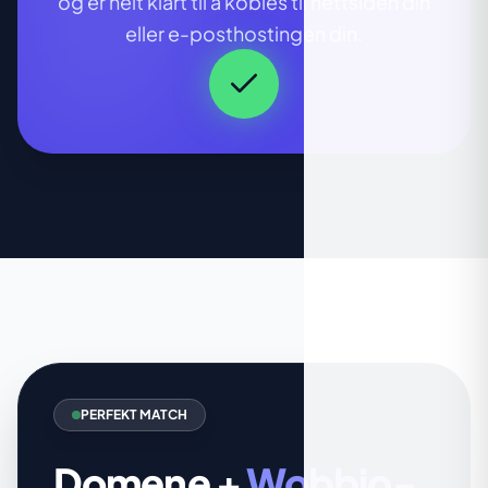
og er helt klart til å kobles til nettsiden din
eller e-posthostingen din.
PERFEKT MATCH
Domene +
Wobbio-