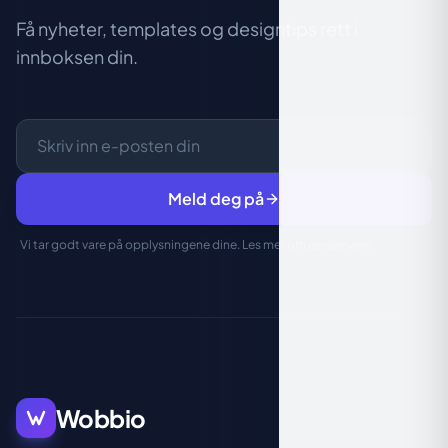
Få nyheter, templates og designtips rett i
innboksen din.
Meld deg på
Vi tar godt vare på opplysningene dine. Les mer om
personvern
.
Wobbio