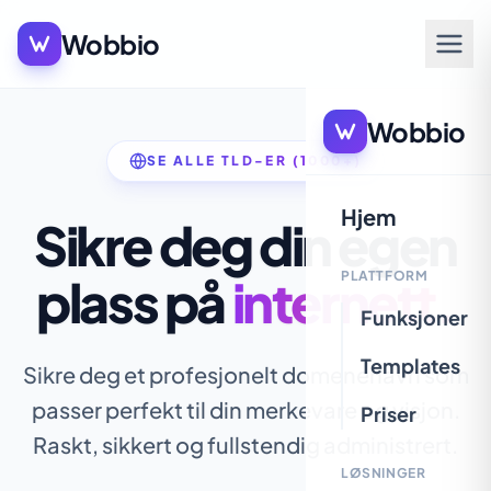
Wobbio
Wobbio
SE ALLE TLD-ER (1000+)
Hjem
Sikre deg din egen
PLATTFORM
plass på
internett.
Funksjoner
Templates
Sikre deg et profesjonelt domenenavn som
passer perfekt til din merkevare og visjon.
Priser
Raskt, sikkert og fullstendig administrert.
LØSNINGER