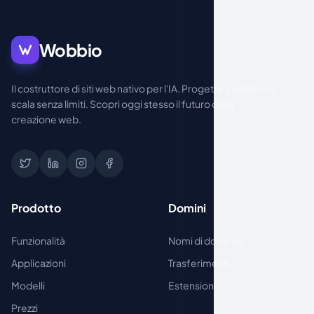
Wobbio
Il costruttore di siti web nativo per l'IA. Progetta, pubblica e
scala senza limiti. Scopri oggi stesso il futuro della
creazione web.
Prodotto
Domini
Funzionalità
Nomi di dominio
Applicazioni
Trasferimenti
Modelli
Estensioni
Prezzi