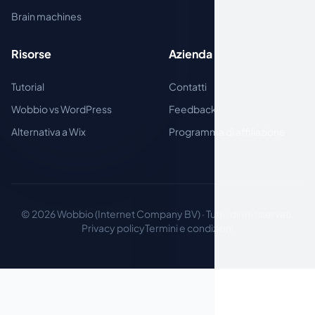
Brain machines
Risorse
Azienda
Tutorial
Contatti
Wobbio vs WordPress
Feedback
Alternativa a Wix
Programma di affiliazione
© 2026 Wobbio (Internet Company BV) · Tutti i diritti riservati.
Privacy policy
Termini e condizioni