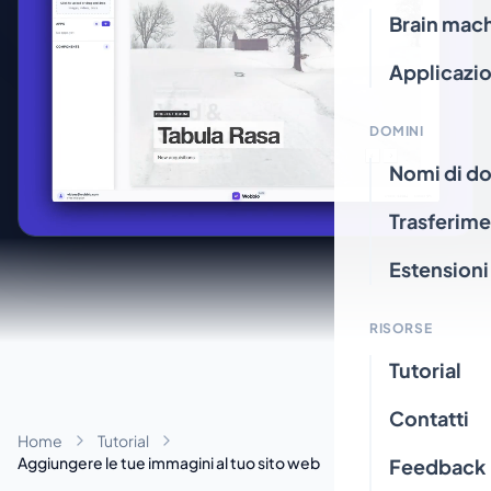
Brain mac
Applicazio
DOMINI
Nomi di d
Trasferime
Estensioni
RISORSE
Tutorial
Contatti
Home
Tutorial
Aggiungere le tue immagini al tuo sito web
Feedback