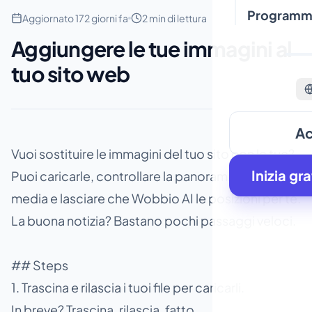
Programma 
Aggiornato 172 giorni fa
2 min di lettura
Aggiungere le tue immagini al
tuo sito web
Ac
Vuoi sostituire le immagini del tuo sito con le tue?
Inizia gra
Puoi caricarle, controllare la panoramica dei
media e lasciare che Wobbio AI le posizioni per te.
La buona notizia? Bastano pochi passaggi veloci.
## Steps
1. Trascina e rilascia i tuoi file per caricarli.
In breve? Trascina, rilascia, fatto.