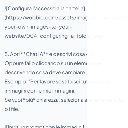
![Configura l'accesso alla cartella]
(https://wobbio.com/assets/images/helpdesk/ad
your-own-images-to-your-
website/004_configuring_a_folder.png)
5. Apri **Chat IA** e descrivi cosa vuoi.
Oppure fallo cliccando su un elemento e
descrivendo cosa deve cambiare.
Esempio: "Per favore sostituisci tutte queste
immagini con le mie immagini."
Se vuoi *più* chiarezza, seleziona anche la cartella
o i file.
![Invia un prompt con le immagini]