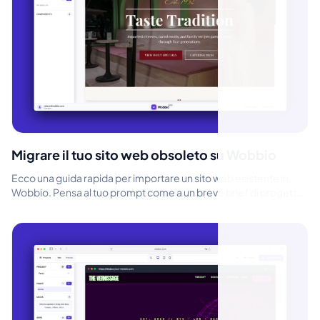
Migrare il tuo sito web obsoleto su Wobbio
Ecco una guida rapida per importare un sito web esistente in
Wobbio. Pensa al tuo prompt come a un breve brief di progetto
per un designer. ...