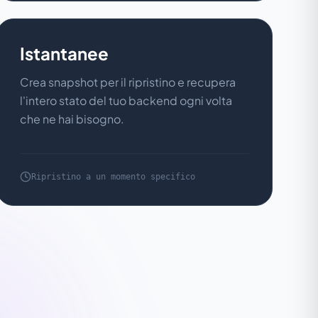
Istantanee
Crea snapshot per il ripristino e recupera
l'intero stato del tuo backend ogni volta
che ne hai bisogno.
Ripristino a un momento specifico