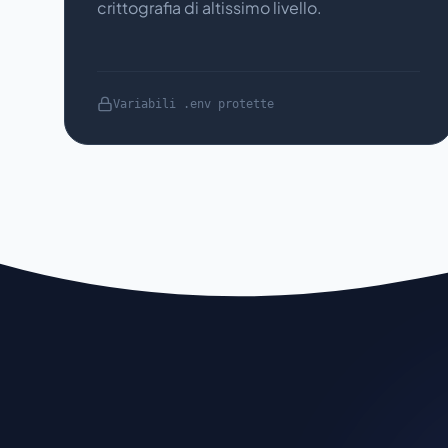
crittografia di altissimo livello.
Variabili .env protette