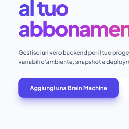
al tuo
abbonamen
Gestisci un vero backend per il tuo proge
variabili d'ambiente, snapshot e deploym
Aggiungi una Brain Machine