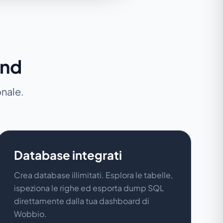
end
onale.
Database integrati
Crea database illimitati. Esplora le tabelle,
ispeziona le righe ed esporta dump SQL
direttamente dalla tua dashboard di
Wobbio.