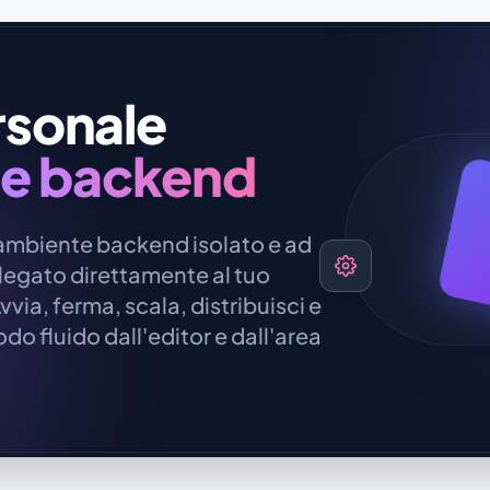
ersonale
e backend
ambiente backend isolato e ad
llegato direttamente al tuo
ia, ferma, scala, distribuisci e
do fluido dall'editor e dall'area