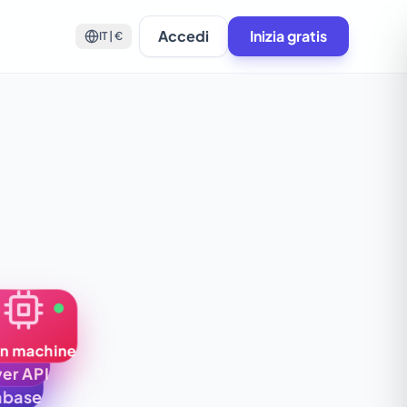
Accedi
Inizia gratis
IT | €
in machine
er API
abase