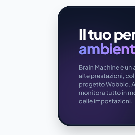
Il tuo p
ambient
Brain Machine è un 
alte prestazioni, co
progetto Wobbio. Avv
monitora tutto in mo
delle impostazioni.