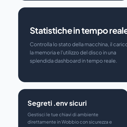
Statistiche in tempo real
Controlla lo stato della macchina, il caric
la memoria e l'utilizzo del disco in una
splendida dashboard in tempo reale.
Segreti .env sicuri
Gestisci le tue chiavi di ambiente
direttamente in Wobbio con sicurezza e