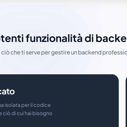
tenti funzionalità di back
 ciò che ti serve per gestire un backend professi
cato
 isolata per il codice
e ciò di cui hai bisogno