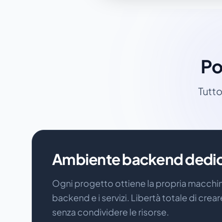
Po
Tutto
Ambiente backend dedi
Ogni progetto ottiene la propria macchina
backend e i servizi. Libertà totale di crear
senza condividere le risorse.