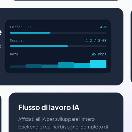
Carico CPU
42%
e
Memoria
1.2 / 2 GB
o,
Rete
145 Mbps
Flusso di lavoro IA
Affidati all'IA per sviluppare l'intero
backend di cui hai bisogno, completo di