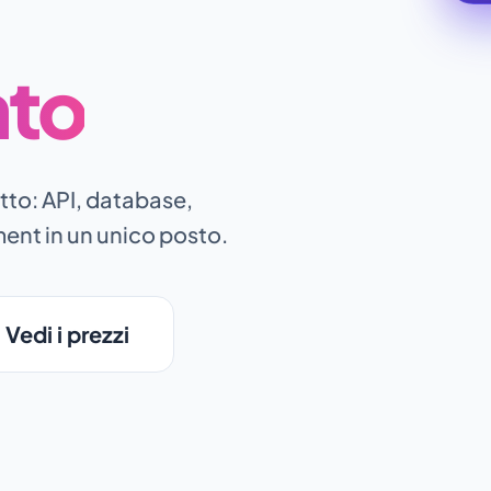
to
tto: API, database,
ent in un unico posto.
Vedi i prezzi