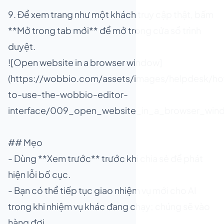
9. Để xem trang như một khách truy cập thật, bấm
**Mở trong tab mới** để mở trong cửa sổ trình
duyệt.
![Open website in a browser window]
(https://wobbio.com/assets/images/helpdesk/h
to-use-the-wobbio-editor-
interface/009_open_website_in_a_browser_win
## Mẹo
- Dùng **Xem trước** trước khi chia sẻ để phát
hiện lỗi bố cục.
- Bạn có thể tiếp tục giao nhiệm vụ mới cho AI
trong khi nhiệm vụ khác đang chạy; chúng sẽ vào
hàng đợi.