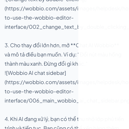
(https://wobbio.com/assets/images/helpdesk/h
to-use-the-wobbio-editor-
interface/002_change_text_by_double_clicking_
3. Cho thay đổi lớn hơn, mở **Chat AI Wobbio**
và mô tả điều bạn muốn. Ví dụ: “Đổi nút màu hồng
thành màu xanh. Đừng đổi gì khác.”
![Wobbio AI chat sidebar]
(https://wobbio.com/assets/images/helpdesk/h
to-use-the-wobbio-editor-
interface/006_main_wobbio_ai_chat_sidebar.png
4. Khi AI đang xử lý, bạn có thể thu nhỏ lớp phủ tiến
trình và tiếp tục. Bạn cũng có thể xếp hàng thêm