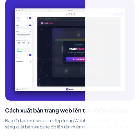
Cách xuất bản trang web lên tên miền của bạn
Bạn đã tạo một website đẹp trong Wobbio, và giờ bạn đã sẵn
sàng xuất bản website đó lên tên miền riêng của mình. Quy trình
rất đơn giản: thê...