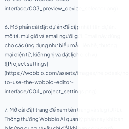
interface/003_preview_device_selector.png)
6. Mở phần cài đặt dự án để cập nhật tên dự án,
mô tả, múi giờ và email người gửi. Email này dùng
cho các ứng dụng như biểu mẫu liên hệ, thương
mại điện tử, kiến nghị và đặt lịch dịch vụ.
![Project settings]
(https://wobbio.com/assets/images/helpdesk/h
to-use-the-wobbio-editor-
interface/004_project_settings.png)
7. Mở cài đặt trang để xem tên trang và slug (URL).
Thông thường Wobbio AI quản lý phần này khi bạn
bật ứng dụng, vì vậy chỉ đổi khi bạn có lý do rõ