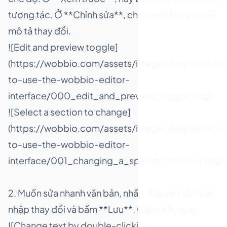
tương tác. Ở **Chỉnh sửa**, chọn một khu vực để
mô tả thay đổi.
![Edit and preview toggle]
(https://wobbio.com/assets/images/helpdesk/h
to-use-the-wobbio-editor-
interface/000_edit_and_preview_toggle.png)
![Select a section to change]
(https://wobbio.com/assets/images/helpdesk/h
to-use-the-wobbio-editor-
interface/001_changing_a_specific_section.png)
2. Muốn sửa nhanh văn bản, nhấp đúp vào văn bản,
nhập thay đổi và bấm **Lưu**. Cập nhật ngay.
![Change text by double-clicking]