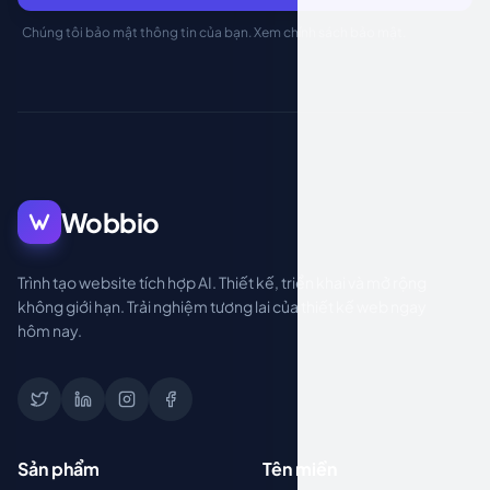
Chúng tôi bảo mật thông tin của bạn. Xem
chính sách bảo mật
.
Wobbio
Trình tạo website tích hợp AI. Thiết kế, triển khai và mở rộng
không giới hạn. Trải nghiệm tương lai của thiết kế web ngay
hôm nay.
Sản phẩm
Tên miền