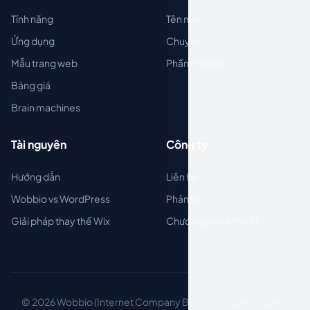
Tính năng
Tên miền
Ứng dụng
Chuyển
Mẫu trang web
Phần mở rộng
Bảng giá
Brain machines
Tài nguyên
Công ty
Hướng dẫn
Liên hệ
Wobbio vs WordPress
Phản hồi
Giải pháp thay thế Wix
Chương trình liên kết
© 2026 Wobbio (Internet Company BV) · Bảo lưu mọi quyền.