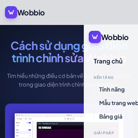
Wobbio
Wobbio
Cách sử dụng giao diện
trình chỉnh sửa Wobbio
Trang chủ
Tìm hiểu những điều cơ bản về các công cụ chính
NỀN TẢNG
trong giao diện trình chỉnh sửa Wobbio.
Tính năng
Mẫu trang we
Bảng giá
GIẢI PHÁP