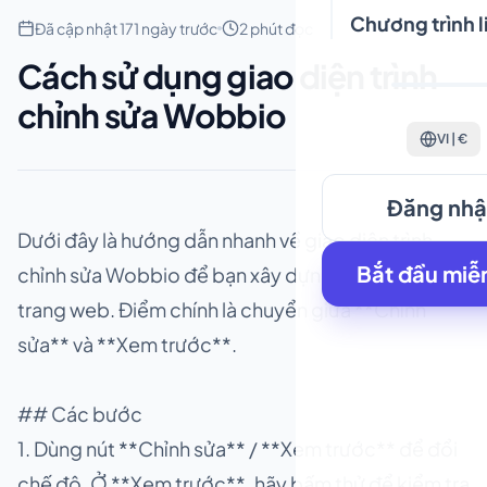
Chương trình l
Đã cập nhật 171 ngày trước
2 phút đọc
Cách sử dụng giao diện trình
chỉnh sửa Wobbio
VI | €
Đăng nh
Dưới đây là hướng dẫn nhanh về giao diện trình
Bắt đầu miễn
chỉnh sửa Wobbio để bạn xây dựng và kiểm tra
trang web. Điểm chính là chuyển giữa **Chỉnh
sửa** và **Xem trước**.
## Các bước
1. Dùng nút **Chỉnh sửa** / **Xem trước** để đổi
chế độ. Ở **Xem trước**, hãy bấm thử để kiểm tra