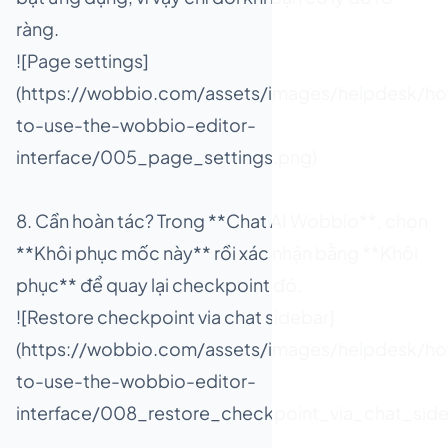
ràng.
![Page settings]
(https://wobbio.com/assets/images/helpdesk/h
to-use-the-wobbio-editor-
interface/005_page_settings.png)
8. Cần hoàn tác? Trong **Chat AI Wobbio**, chọn
**Khôi phục mốc này** rồi xác nhận bằng **Khôi
phục** để quay lại checkpoint đó.
![Restore checkpoint via chat sidebar]
(https://wobbio.com/assets/images/helpdesk/h
to-use-the-wobbio-editor-
interface/008_restore_checkpoint_via_chat_side