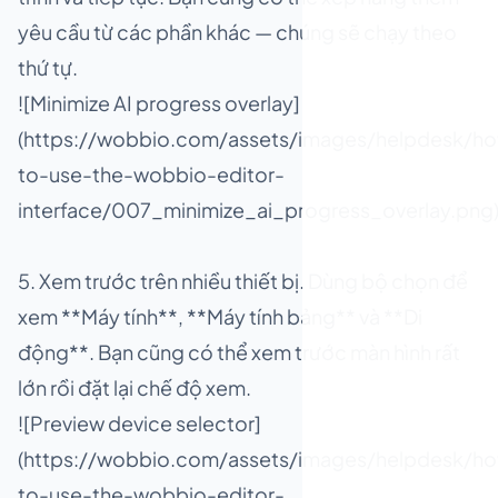
yêu cầu từ các phần khác — chúng sẽ chạy theo
thứ tự.
![Minimize AI progress overlay]
(https://wobbio.com/assets/images/helpdesk/h
to-use-the-wobbio-editor-
interface/007_minimize_ai_progress_overlay.png
5. Xem trước trên nhiều thiết bị. Dùng bộ chọn để
xem **Máy tính**, **Máy tính bảng** và **Di
động**. Bạn cũng có thể xem trước màn hình rất
lớn rồi đặt lại chế độ xem.
![Preview device selector]
(https://wobbio.com/assets/images/helpdesk/h
to-use-the-wobbio-editor-