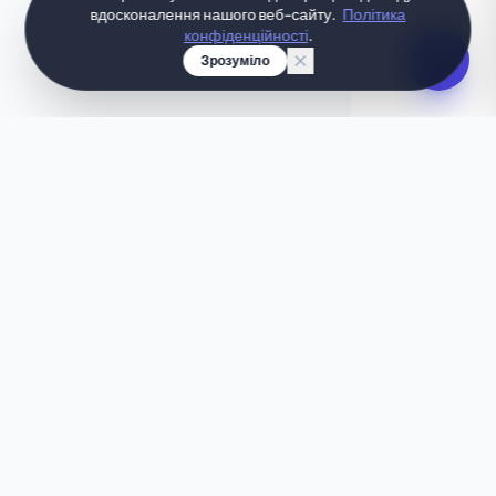
вдосконалення нашого веб-сайту.
Політика
конфіденційності
.
Зрозуміло
ТВОЯ ІДЕЯ, ВТІЛЕНА МИТТЄВО
Бажаєш чогось
унікального?
Цей шаблон не зовсім те, що треба? Дозволь
нашому ШІ за лічені секунди створити
персоналізований сайт, що ідеально
відповідатиме твоїм потребам.