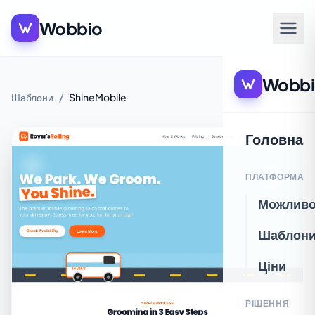
Wobbio
Wobbi
Шаблони
/
ShineMobile
Головна
ПЛАТФОРМА
Можливо
Шаблон
Ціни
РІШЕННЯ