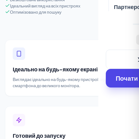
Ідеальний вигляд на всіх пристроях
Партнер
Оптимізовано для пошуку
Ідеально на будь-якому екрані
Почати
Виглядає ідеально на будь-якому пристрої, від
смартфона до великого монітора.
Готовий до запуску