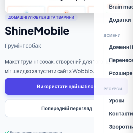
Brain ma
ДОМАШНІ УЛЮБЛЕНЦІ ТА ТВАРИНИ
Додатки
ShineMobile
ДОМЕНИ
Грумінг собак
Доменні 
Перенес
Макет Грумінг собак, створений для того, щоб ти
міг швидко запустити сайт з Wobbio.
Розшире
Використати цей шаблон
РЕСУРСИ
Уроки
Попередній перегляд
Контакти
Зворотни
Безкоштовне використання