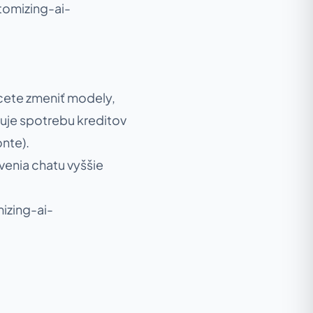
tomizing-ai-
hcete zmeniť modely,
uje spotrebu kreditov
onte).
venia chatu vyššie
izing-ai-