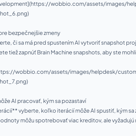
development](https://wobbio.com/assets/images/hel
hot_6.png)
 pre bezpečnejšie zmeny
rte, či sa má pred spustením AI vytvoriť snapshot proj
te tiež zapnúť Brain Machine snapshots, aby ste mohli 
(https://wobbio.com/assets/images/helpdesk/custom
hot_7.png)
môže AI pracovať, kým sa pozastaví
rácií** vyberte, koľko iterácií môže AI spustiť, kým sa 
odnoty môžu spotrebovať viac kreditov, ale vyžadujú 