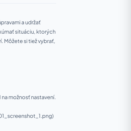
pravami a udržať
skúmať situáciu, ktorých
. Môžete si tiež vybrať,
UI na možnosť nastavení.
01_screenshot_1.png)