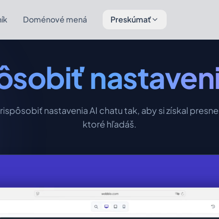
ík
Doménové mená
Preskúmať
ôsobiť nastaveni
 prispôsobiť nastavenia AI chatu tak, aby si získal presne
ktoré hľadáš.