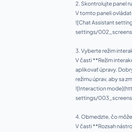
2. Skontrolujte panel n
V tomto paneli ovládate
![Chat Assistant sett
settings/002_screens
3. Vyberte režim intera
V časti **Režim interak
aplikovať úpravy. Dobr
režimu úprav, aby sa zm
![Interaction mode](
settings/003_screens
4. Obmedzte, čo môže
V časti **Rozsah nást