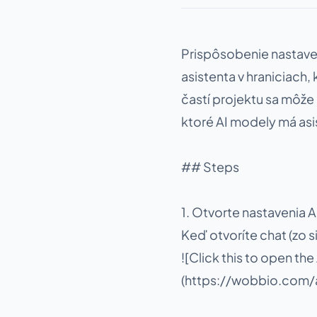
Prispôsobenie nastave
asistenta v hraniciach,
častí projektu sa môže 
ktoré AI modely má as
## Steps
1. Otvorte nastavenia A
Keď otvoríte chat (zo s
![Click this to open the
(https://wobbio.com/