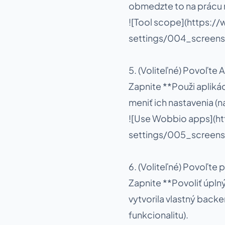
obmedzte to na prácu n
![Tool scope](https:
settings/004_screens
5. (Voliteľné) Povoľte 
Zapnite **Použi apliká
meniť ich nastavenia (
![Use Wobbio apps](h
settings/005_screens
6. (Voliteľné) Povoľte 
Zapnite **Povoliť úpln
vytvorila vlastný back
funkcionalitu).