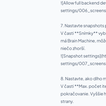
![Allow full backend 
settings/006_screens
7. Nastavte snapshots
V časti **Snímky** vybe
má Brain Machine, môže
niečo zhorší.
![Snapshot settings]
settings/007_screens
8. Nastavte, ako dlho 
V časti **Max. počet ite
pokračovanie. Vyššie h
strany.