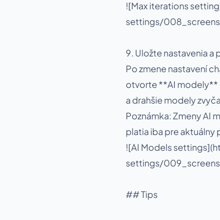
![Max iterations sett
settings/008_screens
9. Uložte nastavenia a
Po zmene nastavení cha
otvorte **AI modely**
a drahšie modely zvyčaj
Poznámka: Zmeny AI mod
platia iba pre aktuálny 
![AI Models settings]
settings/009_screens
## Tips