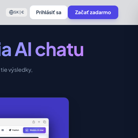
Prihlásiť sa
Začať zadarmo
SK | €
a AI chatu
 tie výsledky,