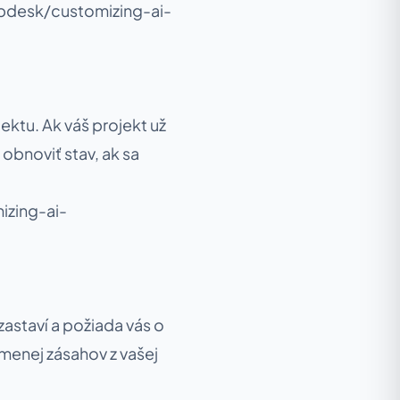
pdesk/customizing-ai-
ektu. Ak váš projekt už
obnoviť stav, ak sa
izing-ai-
zastaví a požiada vás o
menej zásahov z vašej