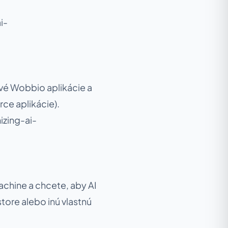
i-
ové Wobbio aplikácie a
ce aplikácie).
zing-ai-
achine a chcete, aby AI
tore alebo inú vlastnú