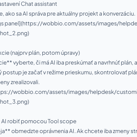
astavení Chat assistant
, ako sa AI správa pre aktuálny projekt a konverzáciu.
ings panel](https://wobbio.com/assets/images/helpd
hot_2.png)
kcie (najprv plán, potom úpravy)
cie** vyberte, či má AI iba preskúmať a navrhnúť plán, 
ý postup je začať v režime prieskumu, skontrolovať p
eny zrealizovali.
https://wobbio.com/assets/images/helpdesk/customi
hot_3.png)
 AI robiť pomocou Tool scope
roja** obmedzte oprávnenia AI. Ak chcete iba zmeny s