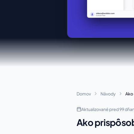
Domov
Návody
Ako 
Aktualizované pred 99 dňa
Ako prispôsob