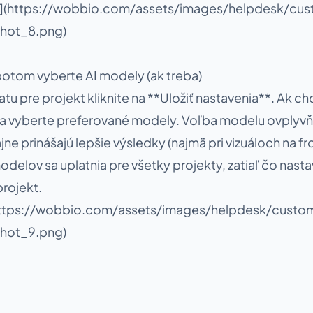
ing](https://wobbio.com/assets/images/helpdesk/cus
hot_8.png)
 potom vyberte AI modely (ak treba)
tu pre projekt kliknite na **Uložiť nastavenia**. Ak c
 a vyberte preferované modely. Voľba modelu ovplyvň
ne prinášajú lepšie výsledky (najmä pri vizuáloch na fr
elov sa uplatnia pre všetky projekty, zatiaľ čo nasta
projekt.
(https://wobbio.com/assets/images/helpdesk/custom
hot_9.png)