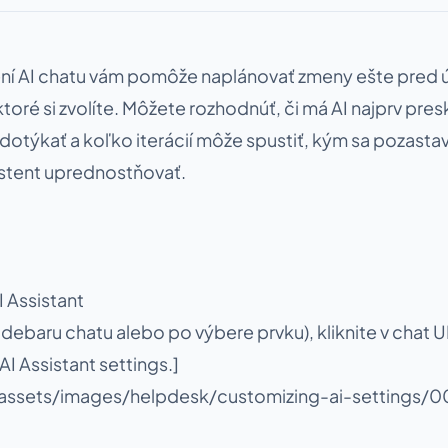
ní AI chatu vám pomôže naplánovať zmeny ešte pred ú
 ktoré si zvolíte. Môžete rozhodnúť, či má AI najprv pre
dotýkať a koľko iterácií môže spustiť, kým sa pozastaví
istent uprednostňovať.
I Assistant
idebaru chatu alebo po výbere prvku), kliknite v chat 
 AI Assistant settings.]
assets/images/helpdesk/customizing-ai-settings/0