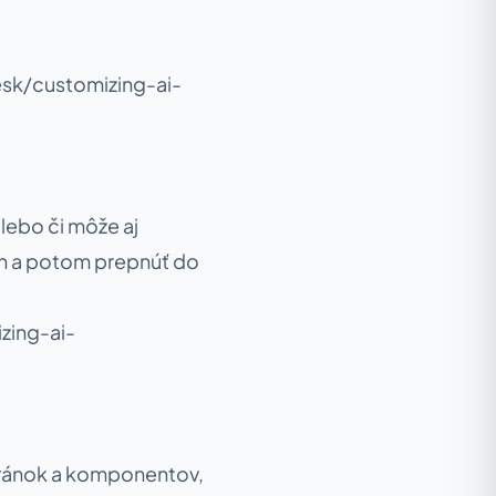
esk/customizing-ai-
alebo či môže aj
lán a potom prepnúť do
zing-ai-
tránok a komponentov,