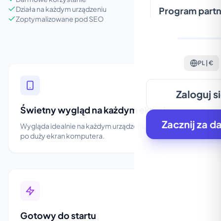
Działa na każdym urządzeniu
Program partn
Zoptymalizowane pod SEO
PL | €
Zaloguj s
Świetny wygląd na każdym ekranie
Zacznij za d
Wygląda idealnie na każdym urządzeniu, od smartfona
po duży ekran komputera.
Gotowy do startu