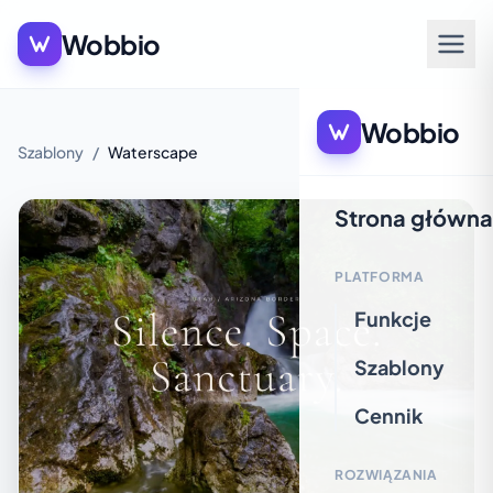
Wobbio
Wobbio
Szablony
/
Waterscape
Strona główna
PLATFORMA
Funkcje
Szablony
Cennik
ROZWIĄZANIA