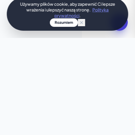
Używamy plików cookie, aby zapewnić Ci lepsze
wrażenia i ulepszyć naszą stronę.
Polityka
prywatności
.
Rozumiem
TWÓJ POMYSŁ, ZAPROJEKTOWANY OD RAZU
Szukasz czegoś
wyjątkowego?
Ten szablon nie do końca Ci odpowiada? Pozwól
naszej sztucznej inteligencji w kilka sekund
stworzyć spersonalizowaną stronę, idealnie