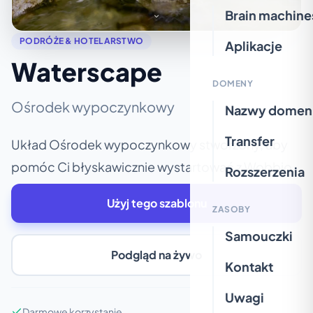
Brain machine
PODRÓŻE & HOTELARSTWO
Aplikacje
Waterscape
DOMENY
Ośrodek wypoczynkowy
Nazwy domen
Transfer
Układ Ośrodek wypoczynkowy stworzony, aby
pomóc Ci błyskawicznie wystartować z Wobbio.
Rozszerzenia
Użyj tego szablonu
ZASOBY
Samouczki
Podgląd na żywo
Kontakt
Uwagi
Darmowe korzystanie