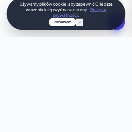
Używamy plików cookie, aby zapewnić Ci lepsze
wrażenia i ulepszyć naszą stronę.
Polityka
prywatności
.
Rozumiem
TWÓJ POMYSŁ, ZAPROJEKTOWANY OD RAZU
Szukasz czegoś
wyjątkowego?
Ten szablon nie do końca Ci odpowiada? Pozwól
naszej sztucznej inteligencji w kilka sekund
stworzyć spersonalizowaną stronę, idealnie