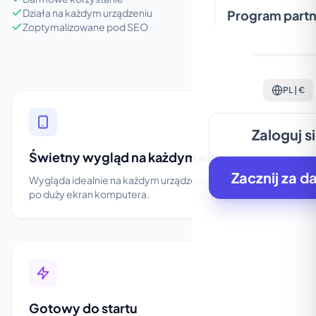
Działa na każdym urządzeniu
Program partn
Zoptymalizowane pod SEO
PL | €
Zaloguj s
Świetny wygląd na każdym ekranie
Zacznij za d
Wygląda idealnie na każdym urządzeniu, od smartfona
po duży ekran komputera.
Gotowy do startu