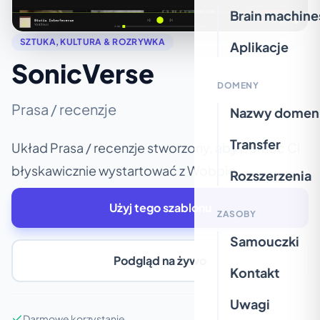
Brain machine
SZTUKA, KULTURA & ROZRYWKA
Aplikacje
SonicVerse
DOMENY
Prasa / recenzje
Nazwy domen
Transfer
Układ Prasa / recenzje stworzony, aby pomóc Ci
błyskawicznie wystartować z Wobbio.
Rozszerzenia
Użyj tego szablonu
ZASOBY
Samouczki
Podgląd na żywo
Kontakt
Uwagi
Darmowe korzystanie