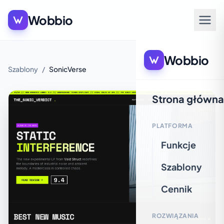
Wobbio
Wobbio
Szablony
/
SonicVerse
Strona główna
PLATFORMA
Funkcje
Szablony
Cennik
ROZWIĄZANIA