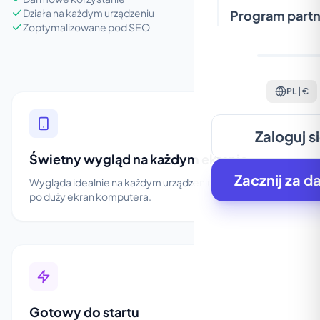
Działa na każdym urządzeniu
Program partn
Zoptymalizowane pod SEO
PL | €
Zaloguj s
Świetny wygląd na każdym ekranie
Zacznij za d
Wygląda idealnie na każdym urządzeniu, od smartfona
po duży ekran komputera.
Gotowy do startu