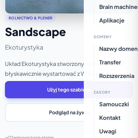
Brain machine
ROLNICTWO & PLENER
Aplikacje
Sandscape
DOMENY
Ekoturystyka
Nazwy domen
Transfer
Układ Ekoturystyka stworzony, aby pomóc Ci
błyskawicznie wystartować z Wobbio.
Rozszerzenia
Użyj tego szablonu
ZASOBY
Samouczki
Podgląd na żywo
Kontakt
Uwagi
Darmowe korzystanie