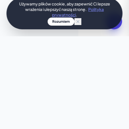
Używamy plików cookie, aby zapewnić Ci lepsze
wrażenia i ulepszyć naszą stronę.
Polityka
prywatności
.
Rozumiem
TWÓJ POMYSŁ, ZAPROJEKTOWANY OD RAZU
Szukasz czegoś
wyjątkowego?
Ten szablon nie do końca Ci odpowiada? Pozwól
naszej sztucznej inteligencji w kilka sekund
stworzyć spersonalizowaną stronę, idealnie