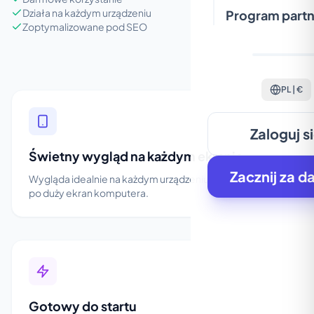
Działa na każdym urządzeniu
Program partn
Zoptymalizowane pod SEO
PL | €
Zaloguj s
Świetny wygląd na każdym ekranie
Zacznij za d
Wygląda idealnie na każdym urządzeniu, od smartfona
po duży ekran komputera.
Gotowy do startu