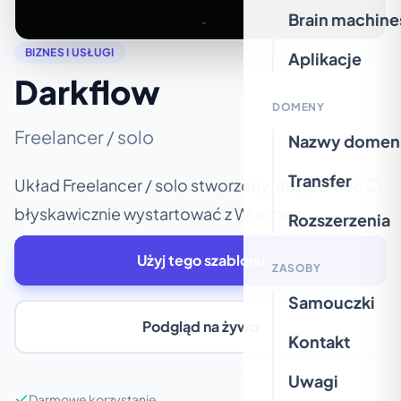
Brain machine
BIZNES I USŁUGI
Aplikacje
Darkflow
DOMENY
Freelancer / solo
Nazwy domen
Transfer
Układ Freelancer / solo stworzony, aby pomóc Ci
błyskawicznie wystartować z Wobbio.
Rozszerzenia
Użyj tego szablonu
ZASOBY
Samouczki
Podgląd na żywo
Kontakt
Uwagi
Darmowe korzystanie