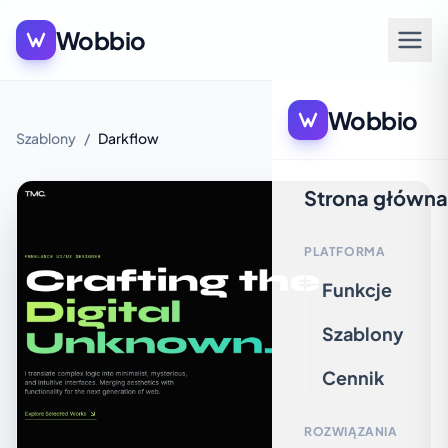
Wobbio
Wobbio
Szablony
/
Darkflow
Strona główna
PLATFORMA
Funkcje
Szablony
Cennik
ROZWIĄZANIA