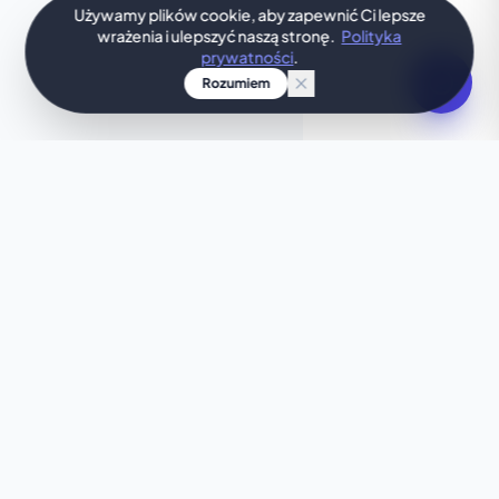
Używamy plików cookie, aby zapewnić Ci lepsze
wrażenia i ulepszyć naszą stronę.
Polityka
prywatności
.
Rozumiem
TWÓJ POMYSŁ, ZAPROJEKTOWANY OD RAZU
Szukasz czegoś
wyjątkowego?
Ten szablon nie do końca Ci odpowiada? Pozwól
naszej sztucznej inteligencji w kilka sekund
stworzyć spersonalizowaną stronę, idealnie