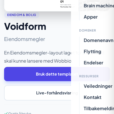
Brain machin
EIENDOM & BOLIG
Apper
Voidform
DOMENER
Eiendomsmegler
Domenenavn
Flytting
En Eiendomsmegler-layout laget for at du raskt
skal kunne lansere med Wobbio.
Endelser
Bruk dette templatet
RESSURSER
Veiledninger
Live-forhåndsvisning
Kontakt
Tilbakemeldi
Gratis å bruke