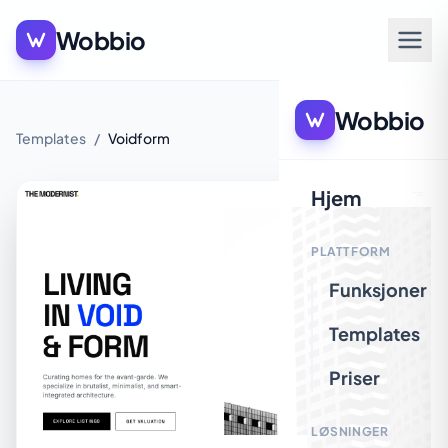
Wobbio
Wobbio
Templates
/
Voidform
Hjem
PLATTFORM
Funksjoner
Templates
Priser
LØSNINGER