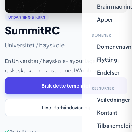
Brain machin
UTDANNING & KURS
Apper
SummitRC
DOMENER
Universitet / høyskole
Domenenavn
Flytting
En Universitet / høyskole-layout laget for at du
raskt skal kunne lansere med Wobbio.
Endelser
Bruk dette templatet
RESSURSER
Veiledninger
Live-forhåndsvisning
Kontakt
Tilbakemeldi
Gratis å bruke