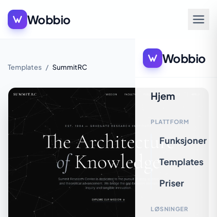
Wobbio
Wobbio
Templates
/
SummitRC
Hjem
PLATTFORM
Funksjoner
Templates
Priser
LØSNINGER