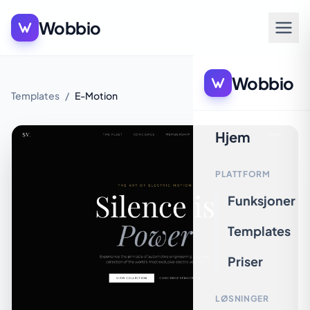
Wobbio
Wobbio
Templates
/
E-Motion
Hjem
PLATTFORM
Funksjoner
Templates
Priser
LØSNINGER