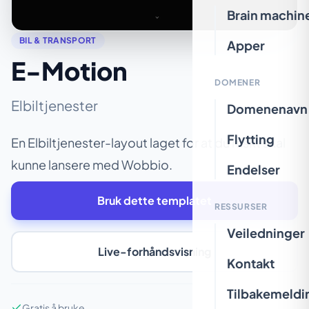
Brain machin
BIL & TRANSPORT
Apper
E-Motion
DOMENER
Elbiltjenester
Domenenavn
Flytting
En Elbiltjenester-layout laget for at du raskt skal
kunne lansere med Wobbio.
Endelser
Bruk dette templatet
RESSURSER
Veiledninger
Live-forhåndsvisning
Kontakt
Tilbakemeldi
Gratis å bruke