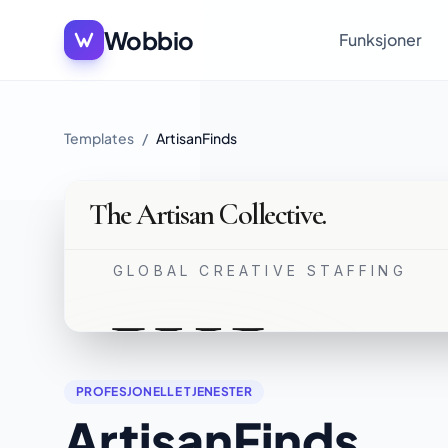
Wobbio
Funksjoner
Templates
/
ArtisanFinds
PROFESJONELLE TJENESTER
ArtisanFinds