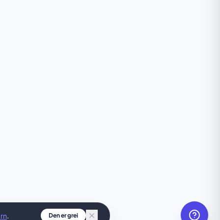
rn
.
Den er grei