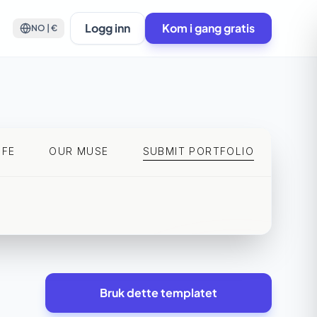
Logg inn
Kom i gang gratis
NO | €
Bruk dette templatet