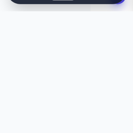
LA TUA IDEA, DESIGN ISTANTANEO
Vuoi qualcosa di unico?
Questo modello non ti convince del tutto? Lascia
che la nostra IA crei in pochi secondi un sito web
su misura, perfettamente adatto alle tue
esigenze.
Genera con l'IA