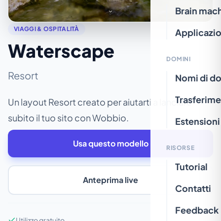
Brain mac
VIAGGI & OSPITALITÀ
Applicazio
Waterscape
DOMINI
Resort
Nomi di d
Trasferime
Un layout Resort creato per aiutarti a lanciare
subito il tuo sito con Wobbio.
Estensioni
Usa questo modello
RISORSE
Tutorial
Anteprima live
Contatti
Feedback
Utilizzo gratuito