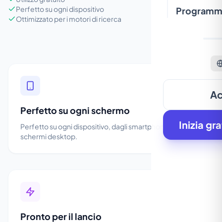
Perfetto su ogni dispositivo
Programma 
Ottimizzato per i motori di ricerca
Ac
Perfetto su ogni schermo
Inizia gra
Perfetto su ogni dispositivo, dagli smartphone ai grandi
schermi desktop.
Pronto per il lancio