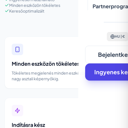
Minden eszközön tökéletes
Partnerprogr
Keresőoptimalizált
HU | €
Bejelentke
Minden eszközön tökéletes
Ingyenes k
Tökéletes megjelenés minden eszközön, a mobiltól a
nagy asztali képernyőkig.
Indításra kész