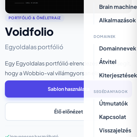
Brain machine
PORTFÓLIÓ & ÖNÉLETRAJZ
Alkalmazások
Voidfolio
DOMAINEK
Egyoldalas portfólió
Domainnevek
Átvitel
Egy Egyoldalas portfólió elrendezés, amely segít,
hogy a Wobbio-val villámgyorsan elindulhass.
Kiterjesztések
Sablon használata
SEGÉDANYAGOK
Útmutatók
Élő előnézet
Kapcsolat
Visszajelzés
Ingyenesen használható