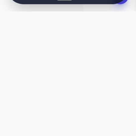
AZ ÖTLETED, AZONNAL MEGTERVEZVE
Valami egyedire vágysz?
Nem érzed tökéletesnek ezt a sablont? Bízd rá MI-
nkre, és másodpercek alatt készít neked egy
egyedi weboldalt, amely pontosan az igényeidre
van szabva.
Generálás AI-val