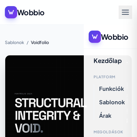
Wobbio
Wobbio
Sablonok
/
Voidfolio
Kezdőlap
PLATFORM
Funkciók
Sablonok
Árak
MEGOLDÁSOK