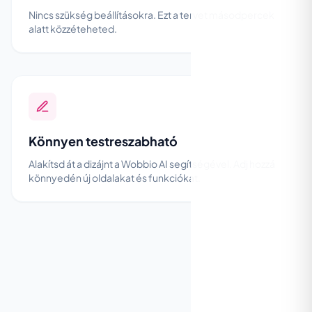
Nincs szükség beállításokra. Ezt a tervet másodpercek
alatt közzéteheted.
Könnyen testreszabható
Alakítsd át a dizájnt a Wobbio AI segítségével. Adj hozzá
könnyedén új oldalakat és funkciókat.