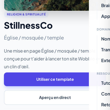
Bra
RELIGION & SPIRITUALITÉ
App
StillnessCo
DOMAIN
Église / mosquée / temple
Nom
Tran
Une mise en page Église / mosquée / temple
conçue pour t'aider à lancer ton site Wobbio en
Ext
un clin d'œil.
RESSOU
Utiliser ce template
Tuto
Con
Aperçu en direct
Ret