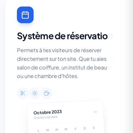
Système de réservation
Permets à tes visiteurs de réserver
directement sur ton site. Que tu aies un
salon de coiffure, un institut de beauté
ou une chambre d'hôtes.
Octobre 2023
Choisis une date
S
D
V
M
M
M
L