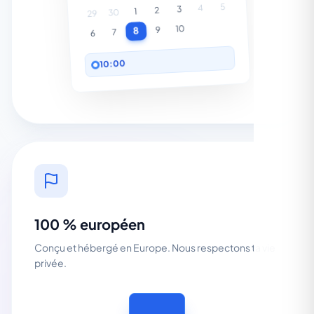
5
4
3
2
1
30
29
10
9
8
7
6
10:00
100 % européen
Conçu et hébergé en Europe. Nous respectons ta vie
privée.