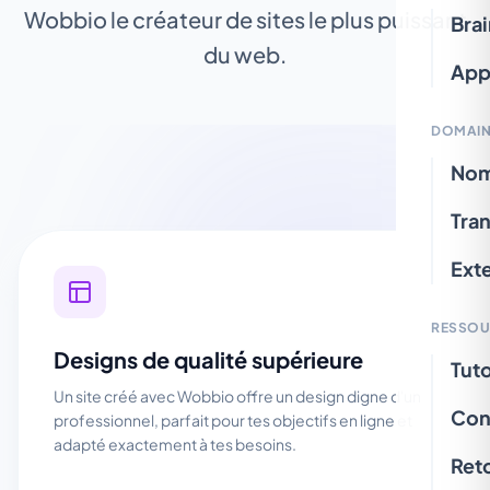
Wobbio le créateur de sites le plus puissant
Bra
du web.
App
DOMAIN
Nom
Tran
Ext
RESSOU
Designs de qualité supérieure
Tuto
Un site créé avec Wobbio offre un design digne d'un
Con
professionnel, parfait pour tes objectifs en ligne et
adapté exactement à tes besoins.
Ret