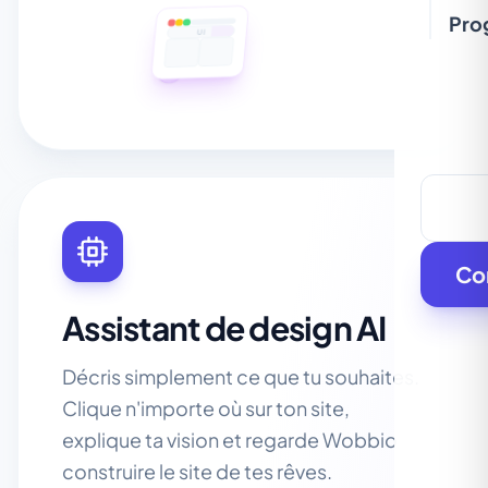
Pro
UI
Co
Assistant de design AI
Décris simplement ce que tu souhaites.
Clique n'importe où sur ton site,
explique ta vision et regarde Wobbio
construire le site de tes rêves.