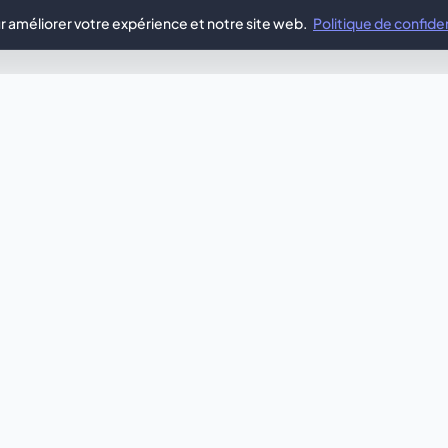
r améliorer votre expérience et notre site web.
Politique de confiden
TON IDÉE, DESIGN IMMÉDIAT
e quelque chose d'
ne te correspond pas tout à fait ? Laisse notre IA créer
ondes, un site web sur mesure parfaitement adapté à
Générer avec l'IA