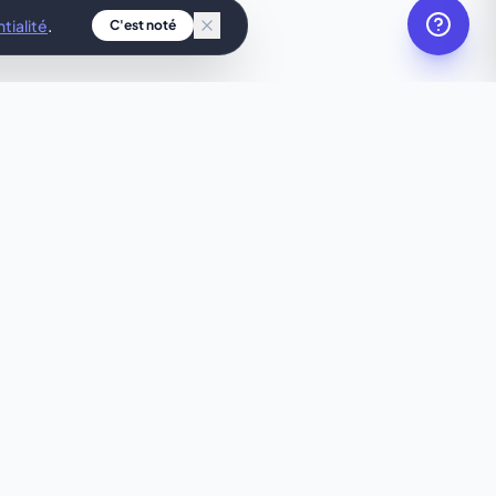
tialité
.
C'est noté
unique ?
 pour toi, en
 tes besoins.