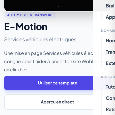
Bra
AUTOMOBILE & TRANSPORT
App
E-Motion
DOMAIN
Services véhicules électriques
Nom
Tran
Une mise en page Services véhicules électriques
conçue pour t'aider à lancer ton site Wobbio en
Ext
un clin d'œil.
RESSOU
Utiliser ce template
Tuto
Con
Aperçu en direct
Ret