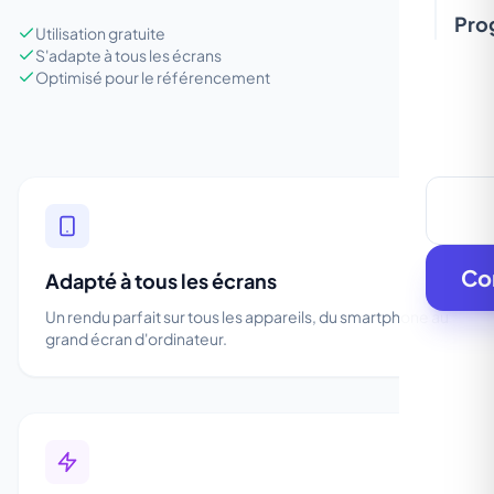
Pro
Utilisation gratuite
S'adapte à tous les écrans
Optimisé pour le référencement
Co
Adapté à tous les écrans
Un rendu parfait sur tous les appareils, du smartphone au
grand écran d'ordinateur.