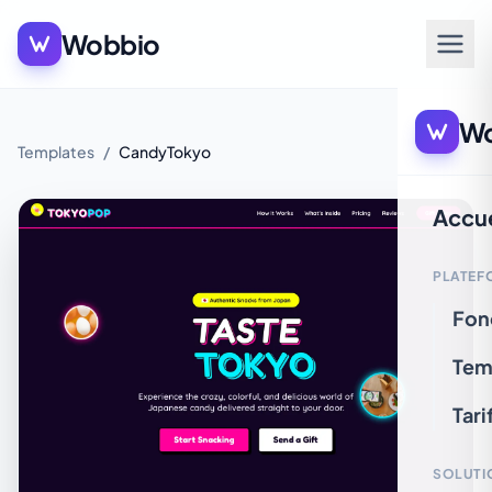
Wobbio
Wo
Templates
/
CandyTokyo
Accue
PLATEF
Fon
Tem
Tari
SOLUTI