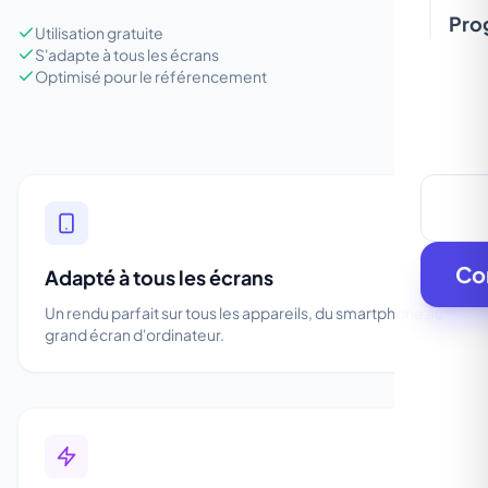
Pro
Utilisation gratuite
S'adapte à tous les écrans
Optimisé pour le référencement
Co
Adapté à tous les écrans
Un rendu parfait sur tous les appareils, du smartphone au
grand écran d'ordinateur.