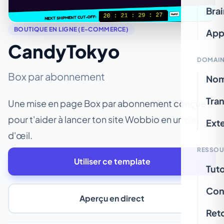
Bra
BOUTIQUE EN LIGNE (E-COMMERCE)
App
CandyTokyo
DOMAIN
Box par abonnement
Nom
Tran
Une mise en page Box par abonnement conçue
pour t'aider à lancer ton site Wobbio en un clin
Ext
d'œil.
RESSOU
Utiliser ce template
Tuto
Con
Aperçu en direct
Ret