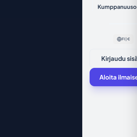
Kumppanuuso
FI | €
Kirjaudu sis
Aloita ilmais