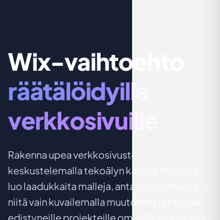
Wix-vaihtoehto
räätälöidyille
verkkosivuille
Rakenna upea verkkosivusto
keskustelemalla tekoälyn kanssa. Wobbio
luo laadukkaita malleja, antaa sinun muokata
niitä vain kuvailemalla muutokset ja tarjoaa
edistyneille projekteille oman Brain Machine