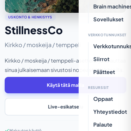
Brain machine
USKONTO & HENKISYYS
Sovellukset
StillnessCo
VERKKOTUNNUKSET
Kirkko / moskeija / temppeli
Verkkotunnuk
Siirrot
Kirkko / moskeija / temppeli-asettelu, joka auttaa
sinua julkaisemaan sivustosi nopeasti Wobbioilla.
Päätteet
Käytä tätä mallia
RESURSSIT
Oppaat
Live-esikatselu
Yhteystiedot
Palaute
Maksuton käyttö