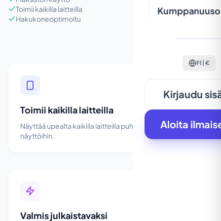
Toimii kaikilla laitteilla
Kumppanuuso
Hakukoneoptimoitu
FI | €
Kirjaudu sis
Toimii kaikilla laitteilla
Aloita ilmais
Näyttää upealta kaikilla laitteilla puhelimista suuriin
näyttöihin.
Valmis julkaistavaksi