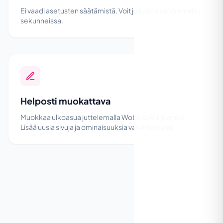
Ei vaadi asetusten säätämistä. Voit julkaista tämän mallin
sekunneissa.
Helposti muokattava
Muokkaa ulkoasua juttelemalla Wobbio AI:n kanssa.
Lisää uusia sivuja ja ominaisuuksia vaivattomasti.