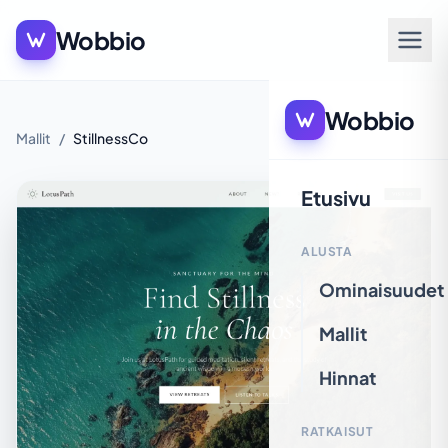
Wobbio
Wobbio
Mallit
/
StillnessCo
Etusivu
ALUSTA
Ominaisuudet
Mallit
Hinnat
RATKAISUT