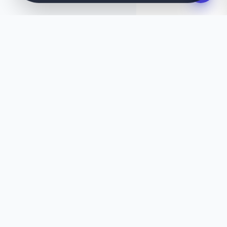
IDEASI, SUUNNITELTU HETI
Haluatko jotain
ainutlaatuista?
Eikö tämä malli tunnu aivan oikealta? Anna
tekoälymme luoda sinulle sekunneissa räätälöity
verkkosivusto, joka vastaa täydellisesti tarpeitasi.
Luo tekoälyllä