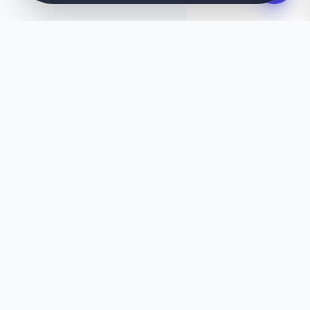
IDEASI, SUUNNITELTU HETI
Haluatko jotain
ainutlaatuista?
Eikö tämä malli tunnu aivan oikealta? Anna
tekoälymme luoda sinulle sekunneissa räätälöity
verkkosivusto, joka vastaa täydellisesti tarpeitasi.
Luo tekoälyllä