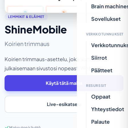
Brain machine
LEMMIKIT & ELÄIMET
Sovellukset
ShineMobile
VERKKOTUNNUKSET
Koirien trimmaus
Verkkotunnuk
Siirrot
Koirien trimmaus-asettelu, joka auttaa sinua
julkaisemaan sivustosi nopeasti Wobbioilla.
Päätteet
Käytä tätä mallia
RESURSSIT
Oppaat
Live-esikatselu
Yhteystiedot
Palaute
Maksuton käyttö