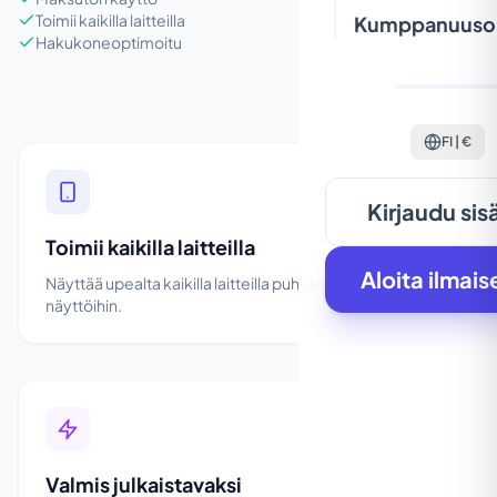
Toimii kaikilla laitteilla
Kumppanuuso
Hakukoneoptimoitu
FI | €
Kirjaudu sis
Toimii kaikilla laitteilla
Aloita ilmais
Näyttää upealta kaikilla laitteilla puhelimista suuriin
näyttöihin.
Valmis julkaistavaksi