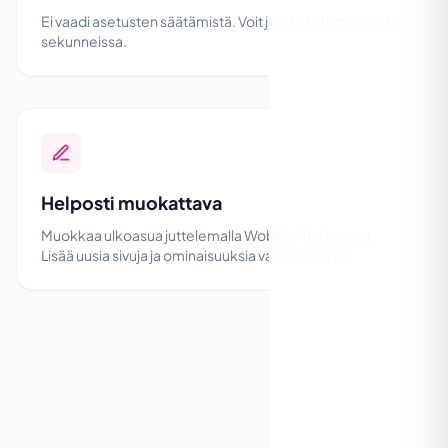
Ei vaadi asetusten säätämistä. Voit julkaista tämän mallin
sekunneissa.
Helposti muokattava
Muokkaa ulkoasua juttelemalla Wobbio AI:n kanssa.
Lisää uusia sivuja ja ominaisuuksia vaivattomasti.