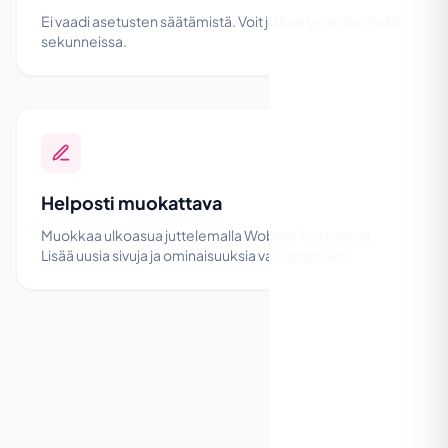
Ei vaadi asetusten säätämistä. Voit julkaista tämän mallin
sekunneissa.
Helposti muokattava
Muokkaa ulkoasua juttelemalla Wobbio AI:n kanssa.
Lisää uusia sivuja ja ominaisuuksia vaivattomasti.