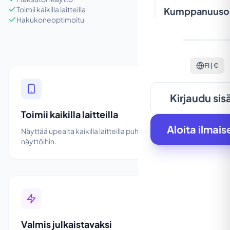
Toimii kaikilla laitteilla
Kumppanuuso
Hakukoneoptimoitu
FI | €
Kirjaudu sis
Toimii kaikilla laitteilla
Aloita ilmais
Näyttää upealta kaikilla laitteilla puhelimista suuriin
näyttöihin.
Valmis julkaistavaksi