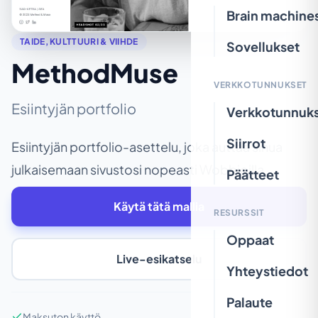
Brain machine
TAIDE, KULTTUURI & VIIHDE
Sovellukset
MethodMuse
VERKKOTUNNUKSET
Esiintyjän portfolio
Verkkotunnuk
Siirrot
Esiintyjän portfolio-asettelu, joka auttaa sinua
julkaisemaan sivustosi nopeasti Wobbioilla.
Päätteet
Käytä tätä mallia
RESURSSIT
Oppaat
Live-esikatselu
Yhteystiedot
Palaute
Maksuton käyttö