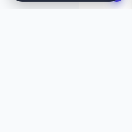
IDEASI, SUUNNITELTU HETI
Haluatko jotain
ainutlaatuista?
Eikö tämä malli tunnu aivan oikealta? Anna
tekoälymme luoda sinulle sekunneissa räätälöity
verkkosivusto, joka vastaa täydellisesti tarpeitasi.
Luo tekoälyllä