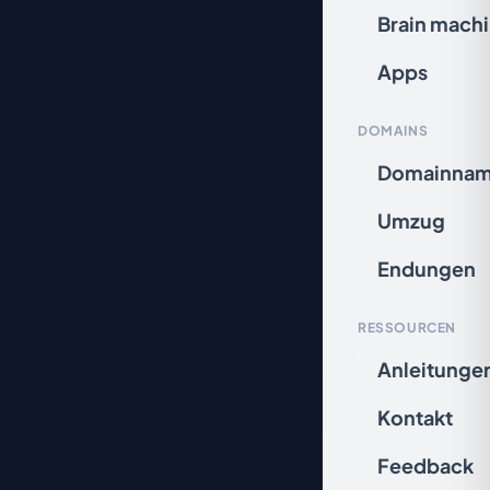
Brain mach
Apps
DOMAINS
Domainna
Umzug
Endungen
RESSOURCEN
Anleitunge
Kontakt
Feedback