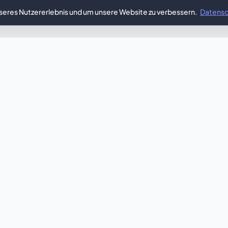
sseres Nutzererlebnis und um unsere Website zu verbessern.
Datensc
DEINE IDEE, SOFORT GESTALTET
st du etwas Einziga
s Template nicht ganz? Unsere KI erstellt dir in weni
viduelle Website, die perfekt auf deine Wünsche abges
Mit KI generieren