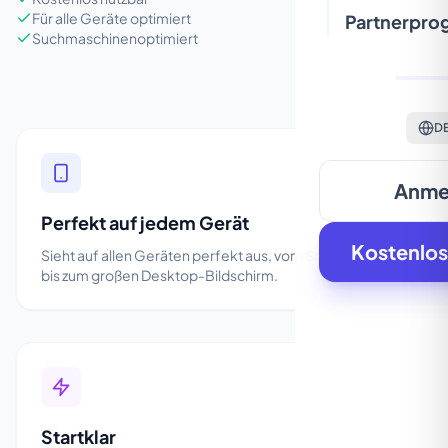
Für alle Geräte optimiert
Partnerpr
Suchmaschinenoptimiert
DE
Anme
Perfekt auf jedem Gerät
Kostenlos
Sieht auf allen Geräten perfekt aus, vom Smartphone
bis zum großen Desktop-Bildschirm.
Startklar