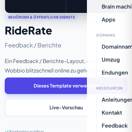
Brain mach
BEHÖRDEN & ÖFFENTLICHE DIENSTE
Apps
RideRate
DOMAINS
Feedback / Berichte
Domainna
Umzug
Ein Feedback / Berichte-Layout, das dir hilft, mit
Wobbio blitzschnell online zu gehen.
Endungen
Dieses Template verwenden
RESSOURCEN
Anleitunge
Live-Vorschau
Kontakt
Feedback
Kostenlos nutzbar