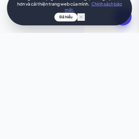
hơn và cải thiện trang web của mình.
Chính sách bảo
mật
.
Đã hiểu
Ý TƯỞNG CỦA BẠN, THIẾT KẾ NGAY LẬP TỨC
Bạn muốn điều gì đó độc
đáo?
Mẫu trang web này chưa thực sự ưng ý? Hãy để AI
của chúng tôi tạo ra một trang web tùy chỉnh, phù
hợp hoàn hảo với nhu cầu của bạn chỉ trong vài
giây.