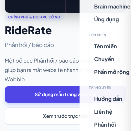
Brain machine
CHÍNH PHỦ & DỊCH VỤ CÔNG
Ứng dụng
RideRate
TÊN MIỀN
Phản hồi / báo cáo
Tên miền
Chuyển
Một bố cục Phản hồi / báo cáo được thiết kế để
giúp bạn ra mắt website nhanh chóng cùng
Phần mở rộng
Wobbio.
TÀI NGUYÊN
Sử dụng mẫu trang web này
Hướng dẫn
Liên hệ
Xem trước trực tiếp
Phản hồi