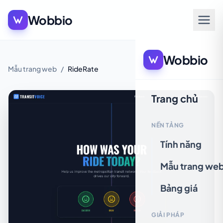
Wobbio
Wobbio
Mẫu trang web
/
RideRate
Trang chủ
NỀN TẢNG
Tính năng
Mẫu trang we
Bảng giá
GIẢI PHÁP