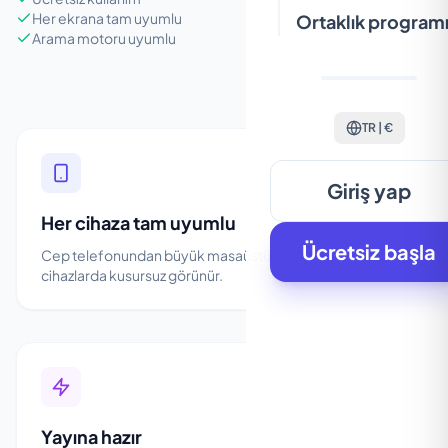
Her ekrana tam uyumlu
Ortaklık program
Arama motoru uyumlu
TR | €
Giriş yap
Her cihaza tam uyumlu
Ücretsiz başla
Cep telefonundan büyük masaüstü ekranlara kadar, tüm
cihazlarda kusursuz görünür.
Yayına hazır