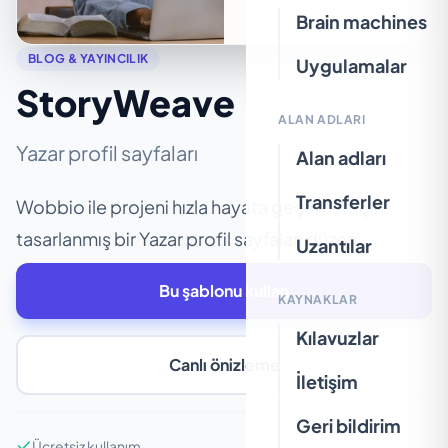
Brain machines
BLOG & YAYINCILIK
Uygulamalar
StoryWeave
ALAN ADLARI
Yazar profil sayfaları
Alan adları
Transferler
Wobbio ile projeni hızla hayata geçirmen için
tasarlanmış bir Yazar profil sayfaları düzeni.
Uzantılar
Bu şablonu kullan
KAYNAKLAR
Kılavuzlar
Canlı önizleme
İletişim
Geri bildirim
Ücretsiz kullanım