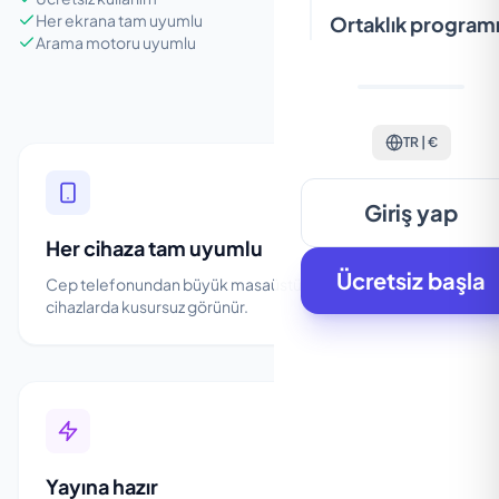
Her ekrana tam uyumlu
Ortaklık program
Arama motoru uyumlu
TR | €
Giriş yap
Her cihaza tam uyumlu
Ücretsiz başla
Cep telefonundan büyük masaüstü ekranlara kadar, tüm
cihazlarda kusursuz görünür.
Yayına hazır