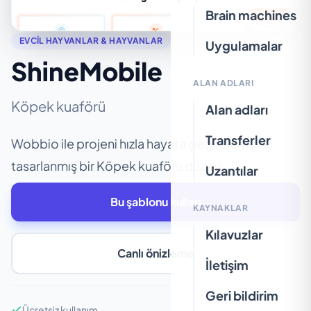
Brain machines
EVCIL HAYVANLAR & HAYVANLAR
Uygulamalar
ShineMobile
ALAN ADLARI
Köpek kuaförü
Alan adları
Transferler
Wobbio ile projeni hızla hayata geçirmen için
tasarlanmış bir Köpek kuaförü düzeni.
Uzantılar
Bu şablonu kullan
KAYNAKLAR
Kılavuzlar
Canlı önizleme
İletişim
Geri bildirim
Ücretsiz kullanım