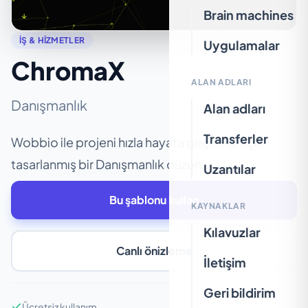
Brain machines
İŞ & HIZMETLER
Uygulamalar
ChromaX
ALAN ADLARI
Danışmanlık
Alan adları
Transferler
Wobbio ile projeni hızla hayata geçirmen için
tasarlanmış bir Danışmanlık düzeni.
Uzantılar
Bu şablonu kullan
KAYNAKLAR
Kılavuzlar
Canlı önizleme
İletişim
Geri bildirim
Ücretsiz kullanım