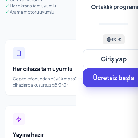
Her ekrana tam uyumlu
Ortaklık program
Arama motoru uyumlu
TR | €
Giriş yap
Her cihaza tam uyumlu
Ücretsiz başla
Cep telefonundan büyük masaüstü ekranlara kadar, tüm
cihazlarda kusursuz görünür.
Yayına hazır