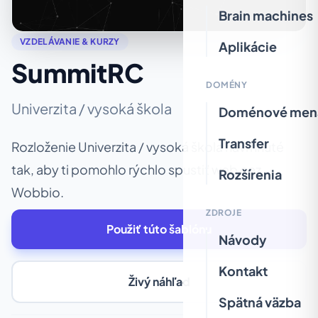
Brain machines
VZDELÁVANIE & KURZY
Aplikácie
SummitRC
DOMÉNY
Univerzita / vysoká škola
Doménové men
Transfer
Rozloženie Univerzita / vysoká škola navrhnuté
tak, aby ti pomohlo rýchlo spustiť web cez
Rozšírenia
Wobbio.
ZDROJE
Použiť túto šablónu
Návody
Kontakt
Živý náhľad
Spätná väzba