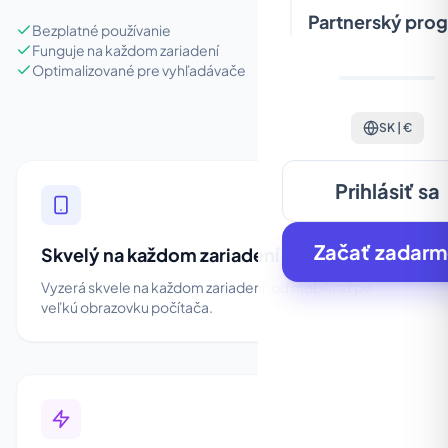
Partnerský pro
Bezplatné používanie
Funguje na každom zariadení
Optimalizované pre vyhľadávače
SK | €
Prihlásiť sa
Začať zadar
Skvelý na každom zariadení
Vyzerá skvele na každom zariadení, od mobilu až po
veľkú obrazovku počítača.