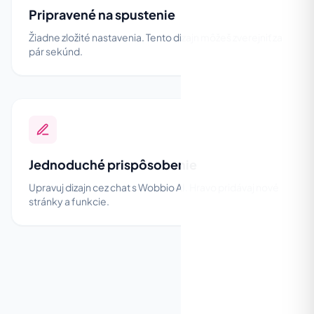
Pripravené na spustenie
Žiadne zložité nastavenia. Tento dizajn môžeš zverejniť za
pár sekúnd.
Jednoduché prispôsobenie
Upravuj dizajn cez chat s Wobbio AI. Hravo pridávaj nové
stránky a funkcie.