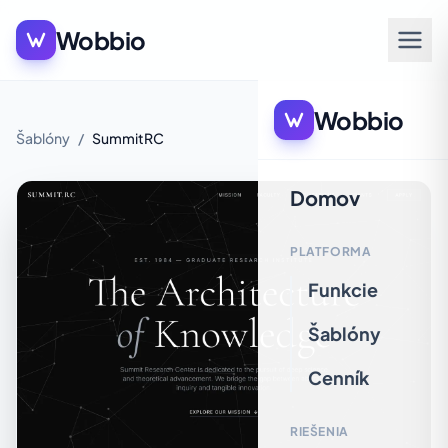
Wobbio
Wobbio
Šablóny
/
SummitRC
Domov
PLATFORMA
Funkcie
Šablóny
Cenník
RIEŠENIA