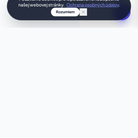
našej webovej stránky.
Ochrana osobných údajov
.
Rozumiem
TVOJ NÁPAD, NAVRHNUTÝ IHNEĎ
Chceš niečo jedinečné?
Nesadla ti táto šablóna úplne presne? Nechaj
našu AI, aby ti v priebehu niekoľkých sekúnd
vytvorila web na mieru, presne podľa tvojich
predstáv.