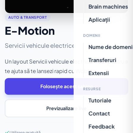
Brain machines
AUTO & TRANSPORT
Aplicații
E-Motion
DOMENII
Servicii vehicule electrice
Nume de domeni
Transferuri
Un layout Servicii vehicule electrice creat pentru a
te ajuta să te lansezi rapid cu Wobbio.
Extensii
Folosește acest șablon
RESURSE
Tutoriale
Previzualizare live
Contact
Feedback
Utilizare gratuită