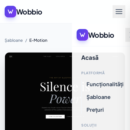
Wobbio
Wobbio
Șabloane
/
E-Motion
Acasă
PLATFORMĂ
Funcționalități
Șabloane
Prețuri
SOLUȚII