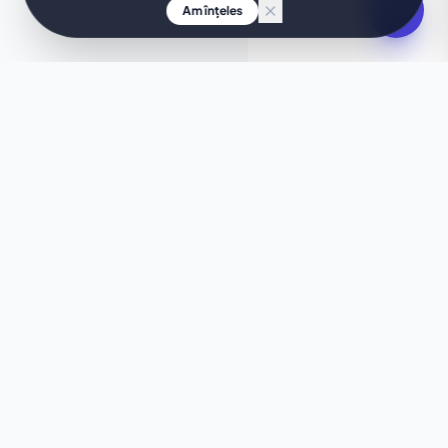
Am înțeles
IDEEA TA, DESIGN INSTANTANEU
Îți dorești ceva unic?
Acest șablon nu este exact ceea ce cauți? Lasă
AI-ul nostru să genereze în câteva secunde un site
web personalizat, adaptat perfect nevoilor tale.
Generează cu AI