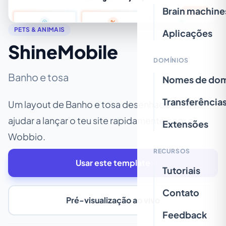
Brain machine
PETS & ANIMAIS
Aplicações
ShineMobile
DOMÍNIOS
Banho e tosa
Nomes de dom
Transferência
Um layout de Banho e tosa desenhado para te
ajudar a lançar o teu site rapidamente com o
Extensões
Wobbio.
RECURSOS
Usar este template
Tutoriais
Contato
Pré-visualização ao vivo
Feedback