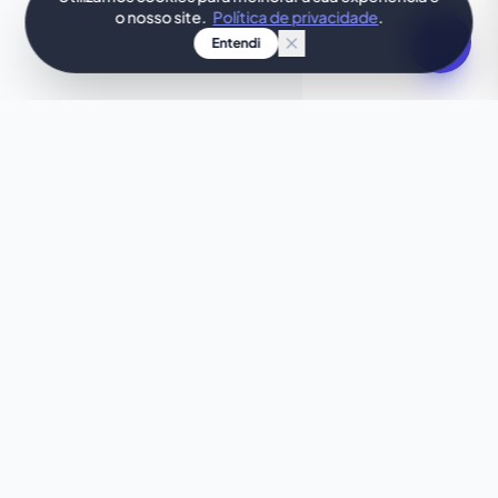
o nosso site.
Política de privacidade
.
Entendi
SUA IDEIA, DESIGN INSTANTÂNEO
Procuras algo único?
Este template não é exatamente o que procuras?
Deixa a nossa IA criar, em segundos, um site
personalizado e perfeitamente ajustado às tuas
necessidades.