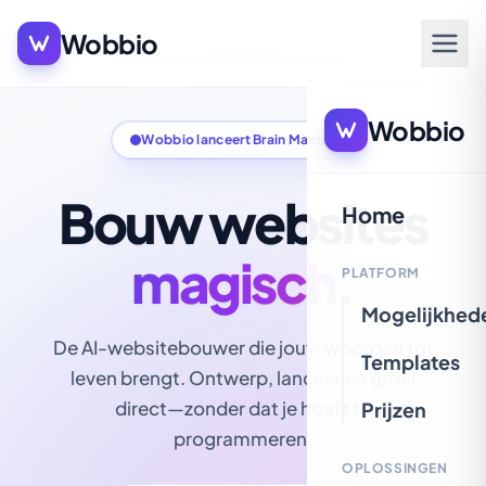
Wobbio
Wobbio
Wobbio lanceert Brain Machines!
Bouw websites
Home
magisch.
PLATFORM
Mogelijkhed
De AI-websitebouwer die jouw woorden tot
Templates
leven brengt. Ontwerp, lanceer en groei
direct—zonder dat je hoeft te
Prijzen
programmeren.
OPLOSSINGEN