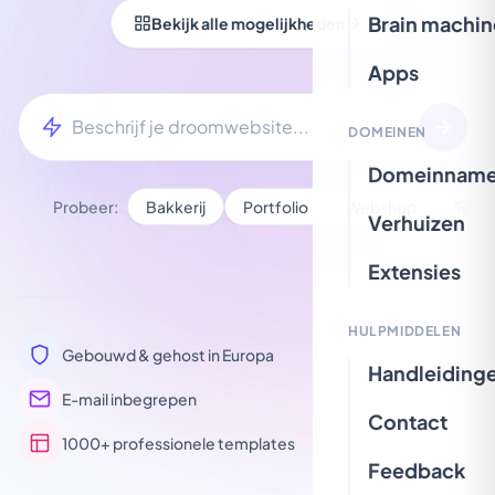
Brain machin
Bekijk alle mogelijkheden
Apps
Website-prompt
DOMEINEN
Domeinnam
Probeer:
Bakkerij
Portfolio
Webshop
Tech 
Verhuizen
Extensies
HULPMIDDELEN
Gebouwd & gehost in Europa
Handleiding
E-mail inbegrepen
Contact
1000+ professionele templates
Feedback