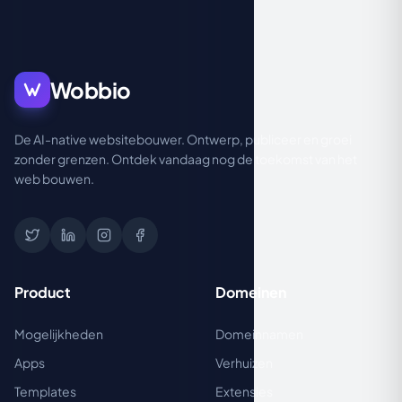
Wobbio
De AI-native websitebouwer. Ontwerp, publiceer en groei
zonder grenzen. Ontdek vandaag nog de toekomst van het
web bouwen.
Product
Domeinen
Mogelijkheden
Domeinnamen
Apps
Verhuizen
Templates
Extensies